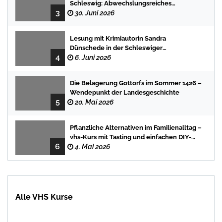
Schleswig: Abwechslungsreiches
3
Programm für Kinder und Jugendliche
30. Juni 2026
Lesung mit Krimiautorin Sandra
Dünschede in der Schleswiger
4
Stadtbücherei
6. Juni 2026
Die Belagerung Gottorfs im Sommer 1426 –
Wendepunkt der Landesgeschichte
5
20. Mai 2026
Pflanzliche Alternativen im Familienalltag –
vhs-Kurs mit Tasting und einfachen DIY-
6
Rezepten
4. Mai 2026
Alle VHS Kurse