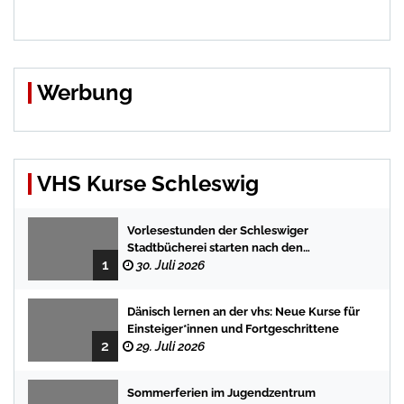
Werbung
VHS Kurse Schleswig
Vorlesestunden der Schleswiger
Stadtbücherei starten nach den
1
Sommerferien mit spannenden
30. Juli 2026
Geschichten
Dänisch lernen an der vhs: Neue Kurse für
Einsteiger*innen und Fortgeschrittene
2
29. Juli 2026
Sommerferien im Jugendzentrum