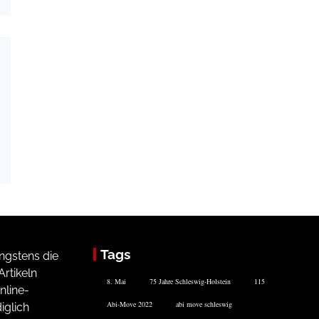
Tags
ngstens die
rtikeln
8. Mai
75 Jahre Schleswig-Holstein
115
nline-
Abi-Move 2022
abi move schleswig
iglich