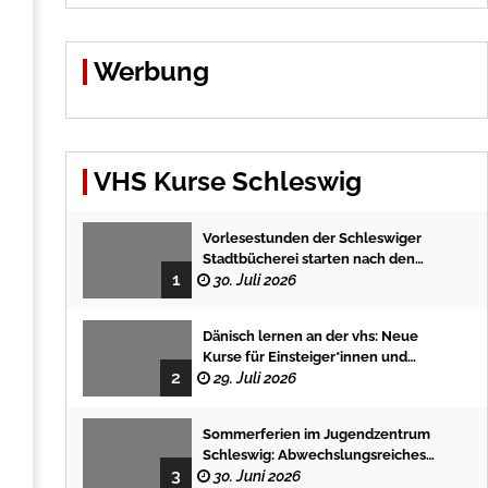
Werbung
VHS Kurse Schleswig
Vorlesestunden der Schleswiger
Stadtbücherei starten nach den
1
Sommerferien mit spannenden
30. Juli 2026
Geschichten
Dänisch lernen an der vhs: Neue
Kurse für Einsteiger*innen und
2
Fortgeschrittene
29. Juli 2026
Sommerferien im Jugendzentrum
Schleswig: Abwechslungsreiches
3
Programm für Kinder und Jugendliche
30. Juni 2026