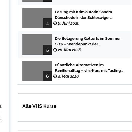
Lesung mit Krimiautorin Sandra
Dünschede in der Schleswiger
4
Stadtbücherei
6. Juni 2026
Die Belagerung Gottorfs im Sommer
1426 – Wendepunkt der
5
Landesgeschichte
20. Mai 2026
Pflanzliche Alternativen im
Familienalltag – vhs-Kurs mit Tasting
6
und einfachen DIY-Rezepten
4. Mai 2026
g,
Alle VHS Kurse
r
is