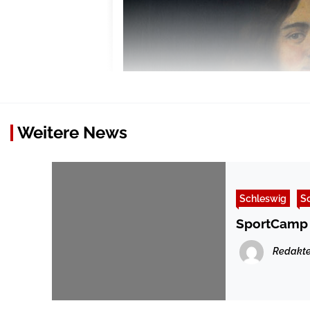
Weitere News
Schleswig
So
SportCamp 
Redakte