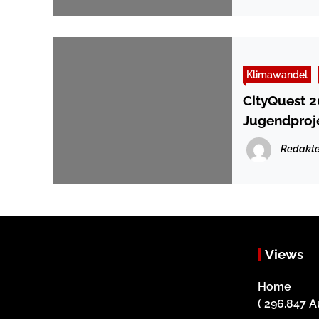
Klimawandel
CityQuest 2
Jugendproje
Redakte
Views
Home
( 296.847 A