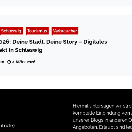
Schleswig
Tourismus
Verbraucher
026: Deine Stadt. Deine Story – Digitales
kt in Schleswig
ur
4. März 2026
Hiermit untersagen wir stre
komplette Einbindung von A
unserer Blogs in anderen O
ufrufe)
Angeboten. Erlaubt sind led