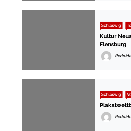
Schleswig
T
Kultur Neus
Flensburg
Redakte
Schleswig
V
Plakatwettb
Redakte