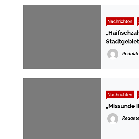
Nachrichten
„Haifischzä
Stadtgebiet
Redakte
Nachrichten
Redakte