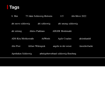
Tags
8. Mai
75 Jahre Schleswig-Holstein
115
Abi-Move 2022
abi move schleswig
abi schleswig
abi umzug schleswig
abi zeitung
Abriss Parkhaus
ADLER Modemarkt
ADS-Kita Moltkestraße
AdWords
Agile Coaches
aktienhandel
Alte Post
Altlast Wikingeck
angeln in der ostsee
AnsichtsSache
Apotheken Schleswig
arbeitgeberverband schleswig-flensburg
Facebook
Twitter
Instagram
DATENSCHUTZERKLÄRUNG
IMPRESSUM
COOKIE-RICHTLINIE
ARCHIV