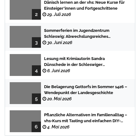
Dänisch lernen an der vhs: Neue Kurse für
Einsteiger*innen und Fortgeschrittene
2
29. Juli 2026
Sommerferien im Jugendzentrum
Schleswig: Abwechslungsreiches
3
Programm für Kinder und Jugendliche
30. Juni 2026
Lesung mit Krimiautorin Sandra
Dünschede in der Schleswiger
4
Stadtbücherei
6. Juni 2026
Die Belagerung Gottorfs im Sommer 1426 –
Wendepunkt der Landesgeschichte
5
20. Mai 2026
Pflanzliche Alternativen im Familienalltag –
vhs-Kurs mit Tasting und einfachen DIY-
6
Rezepten
4. Mai 2026