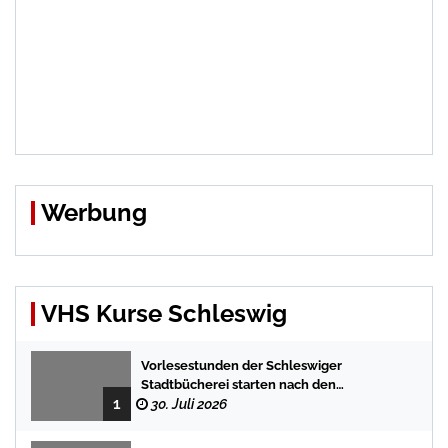
Werbung
VHS Kurse Schleswig
Vorlesestunden der Schleswiger
Stadtbücherei starten nach den
1
Sommerferien mit spannenden
30. Juli 2026
Geschichten