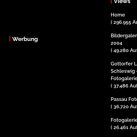
Views
Home
( 296.955 A
Bildergale
Werbung
2004
( 49.280 Au
Gottorfer 
Schleswig 
Fotogaleri
( 37.486 Au
Passau Foto
( 36.720 Au
Fotogalerie
( 26.461 Au