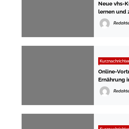
Neue vhs-Ku
lernen und 
Redakte
Kurznachrichte
Online-Vor
Ernährung i
Redakte
Kurznachrichte