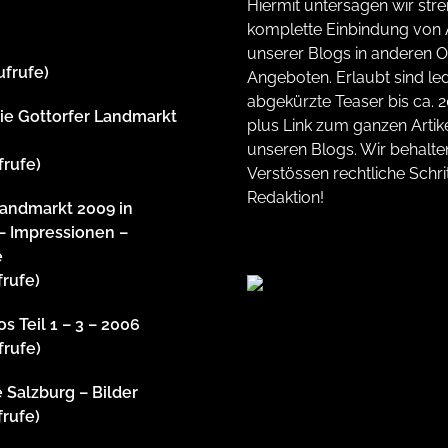
Hiermit untersagen wir stre
komplette Einbindung von A
unserer Blogs in anderen O
ufrufe)
Angeboten. Erlaubt sind led
abgekürzte Teaser bis ca. 
rie Gottorfer Landmarkt
plus Link zum ganzen Artike
unseren Blogs. Wir behalte
frufe)
Verstössen rechtliche Schrit
Redaktion!
Landmarkt 2009 in
– Impressionen –
e
frufe)
s Teil 1 – 3 – 2006
frufe)
 Salzburg – Bilder
frufe)