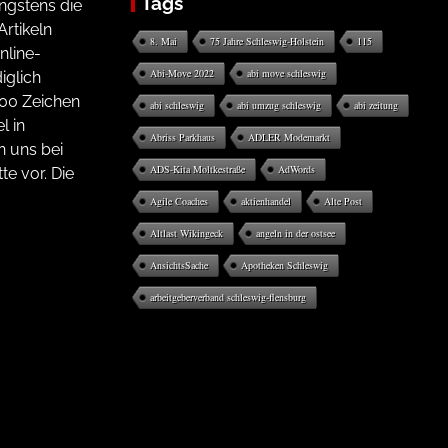
Tags
ngstens die
rtikeln
8. Mai
75 Jahre Schleswig-Holstein
115
nline-
Abi-Move 2022
abi move schleswig
iglich
200 Zeichen
abi schleswig
abi umzug schleswig
abi zeitung
l in
Abriss Parkhaus
ADLER Modemarkt
n uns bei
ADS-Kita Moltkestraße
AdWords
te vor. Die
Agile Coaches
aktienhandel
Alte Post
Altlast Wikingeck
angeln in der ostsee
AnsichtsSache
Apotheken Schleswig
arbeitgeberverband schleswig-flensburg