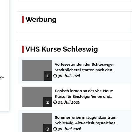
Werbung
VHS Kurse Schleswig
Vorlesestunden der Schleswiger
Stadtbücherei starten nach den
1
Sommerferien mit spannenden
30. Juli 2026
r-
Geschichten
Dänisch lernen an der vhs: Neue
Kurse für Einsteiger*innen und
2
Fortgeschrittene
29. Juli 2026
Sommerferien im Jugendzentrum
Schleswig: Abwechslungsreiches
3
Programm für Kinder und Jugendliche
30. Juni 2026