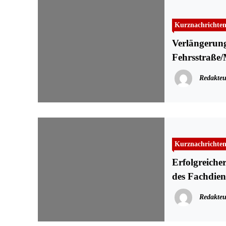
Kurznachrichte
Verlängerun
Fehrsstraße/M
Redakteu
Kurznachrichte
Erfolgreicher
des Fachdien
Redakteu