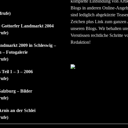
komplette Einbindung von Artik
Blogs in anderen Online-Angeb
frufe)
sind lediglich abgekürzte Teaser
Zeichen plus Link zum ganzen A
ie Gottorfer Landmarkt 2004
unseren Blogs. Wir behalten uns
rufe)
Verstössen rechtliche Schritte v
Redaktion!
andmarkt 2009 in Schleswig –
 – Fotogalerie
rufe)
 Teil 1 – 3 – 2006
rufe)
Salzburg – Bilder
rufe)
Arnis an der Schlei
rufe)