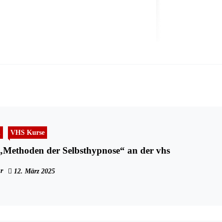
n
VHS Kurse
„Methoden der Selbsthypnose“ an der vhs
r
12. März 2025