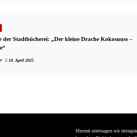
n
e der Stadtbücherei: „Der kleine Drache Kokosnuss –
e“
r
10. April 2025
Hiermit untersagen wir strengst