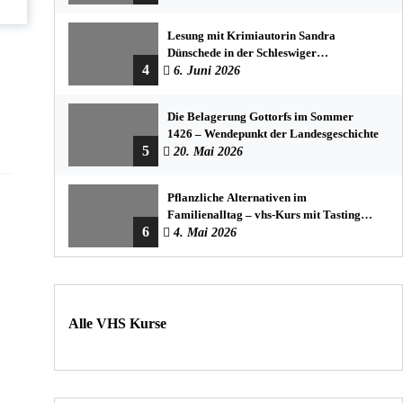
Lesung mit Krimiautorin Sandra
Dünschede in der Schleswiger
4
Stadtbücherei
6. Juni 2026
Die Belagerung Gottorfs im Sommer
1426 – Wendepunkt der Landesgeschichte
5
20. Mai 2026
Pflanzliche Alternativen im
Familienalltag – vhs-Kurs mit Tasting
6
und einfachen DIY-Rezepten
4. Mai 2026
Alle VHS Kurse