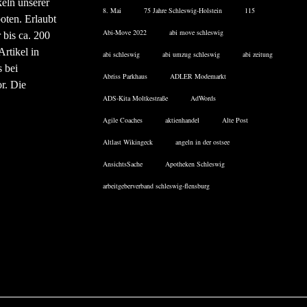
eln unserer
8. Mai
75 Jahre Schleswig-Holstein
115
oten. Erlaubt
Abi-Move 2022
abi move schleswig
 bis ca. 200
rtikel in
abi schleswig
abi umzug schleswig
abi zeitung
 bei
Abriss Parkhaus
ADLER Modemarkt
or. Die
ADS-Kita Moltkestraße
AdWords
Agile Coaches
aktienhandel
Alte Post
Altlast Wikingeck
angeln in der ostsee
AnsichtsSache
Apotheken Schleswig
arbeitgeberverband schleswig-flensburg