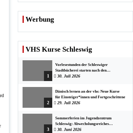
Werbung
VHS Kurse Schleswig
Vorlesestunden der Schleswiger
Stadtbücherei starten nach den
1
Sommerferien mit spannenden
30. Juli 2026
Geschichten
Dänisch lernen an der vhs: Neue Kurse
rd
für Einsteiger*innen und Fortgeschrittene
2
29. Juli 2026
Sommerferien im Jugendzentrum
Schleswig: Abwechslungsreiches
r
3
Programm für Kinder und Jugendliche
30. Juni 2026