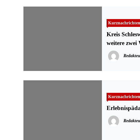
Kurznachrichte
Kreis Schles
weitere zwei
Ostern
Redakteu
Kurznachrichte
Erlebnispäda
Redakteu