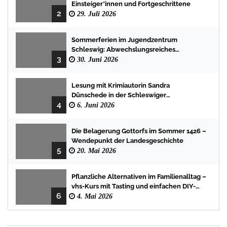
Einsteiger*innen und Fortgeschrittene
2
29. Juli 2026
Sommerferien im Jugendzentrum
Schleswig: Abwechslungsreiches
3
Programm für Kinder und Jugendliche
30. Juni 2026
Lesung mit Krimiautorin Sandra
Dünschede in der Schleswiger
4
Stadtbücherei
6. Juni 2026
Die Belagerung Gottorfs im Sommer 1426 –
Wendepunkt der Landesgeschichte
5
20. Mai 2026
Pflanzliche Alternativen im Familienalltag –
vhs-Kurs mit Tasting und einfachen DIY-
6
Rezepten
4. Mai 2026