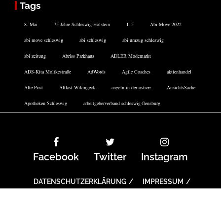
Tags
8. Mai
75 Jahre Schleswig-Holstein
115
Abi-Move 2022
abi move schleswig
abi schleswig
abi umzug schleswig
abi zeitung
Abriss Parkhaus
ADLER Modemarkt
ADS-Kita Moltkestraße
AdWords
Agile Coaches
aktienhandel
Alte Post
Altlast Wikingeck
angeln in der ostsee
AnsichtsSache
Apotheken Schleswig
arbeitgeberverband schleswig-flensburg
Facebook
Twitter
Instagram
DATENSCHUTZERKLÄRUNG
IMPRESSUM
COOKIE-RICHTLINIE
ARCHIV