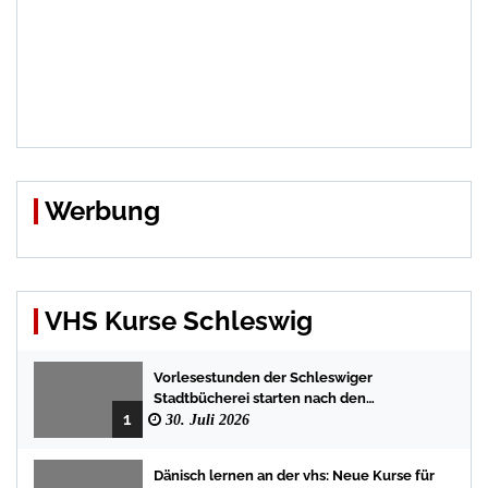
Werbung
VHS Kurse Schleswig
Vorlesestunden der Schleswiger
Stadtbücherei starten nach den
1
Sommerferien mit spannenden
30. Juli 2026
Geschichten
Dänisch lernen an der vhs: Neue Kurse für