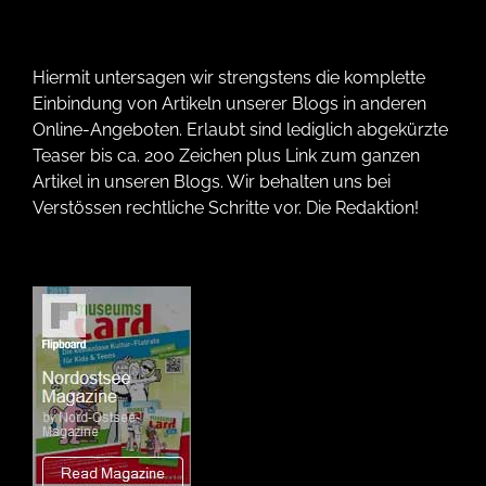
Hiermit untersagen wir strengstens die komplette
Einbindung von Artikeln unserer Blogs in anderen
Online-Angeboten. Erlaubt sind lediglich abgekürzte
Teaser bis ca. 200 Zeichen plus Link zum ganzen
Artikel in unseren Blogs. Wir behalten uns bei
Verstössen rechtliche Schritte vor. Die Redaktion!
Wir verwenden Technologien wie Cookies, um Geräteinformationen zu
speichern und/oder darauf zuzugreifen. Wir tun dies, um das Browsing-
Erlebnis zu verbessern und um (nicht) personalisierte Werbung
anzuzeigen. Wenn du nicht zustimmst oder die Zustimmung widerrufst,
kann dies bestimmte Merkmale und Funktionen beeinträchtigen.
Nur funktionale Cookies
Immer aktiv