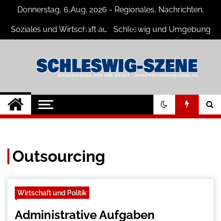
Skip
Donnerstag, 6,Aug. 2026 - Regionales, Nachrichten,
to
content
Soziales und Wirtschaft aus Schleswig und Umgebung
Schleswig Szene
Neuigkeiten und Nachrichten aus
Schleswig und Umgebung
Outsourcing
Wirtschaft und Politik
Administrative Aufgaben