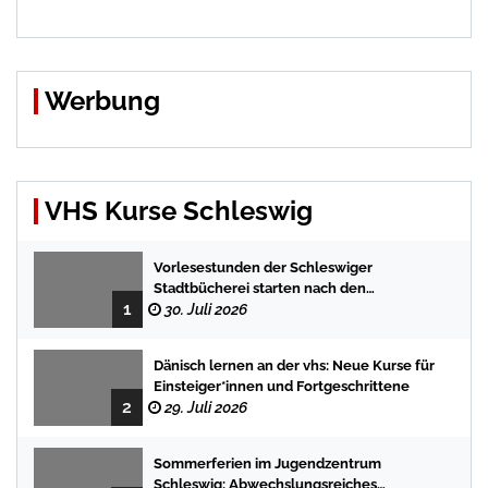
Werbung
VHS Kurse Schleswig
Vorlesestunden der Schleswiger
Stadtbücherei starten nach den
1
Sommerferien mit spannenden
30. Juli 2026
Geschichten
Dänisch lernen an der vhs: Neue Kurse für
Einsteiger*innen und Fortgeschrittene
2
29. Juli 2026
Sommerferien im Jugendzentrum
Schleswig: Abwechslungsreiches