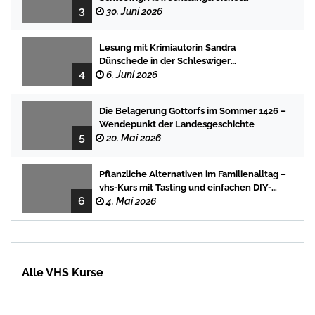
3
Programm für Kinder und Jugendliche
30. Juni 2026
Lesung mit Krimiautorin Sandra
Dünschede in der Schleswiger
4
Stadtbücherei
6. Juni 2026
Die Belagerung Gottorfs im Sommer 1426 –
Wendepunkt der Landesgeschichte
5
20. Mai 2026
Pflanzliche Alternativen im Familienalltag –
vhs-Kurs mit Tasting und einfachen DIY-
6
Rezepten
4. Mai 2026
Alle VHS Kurse