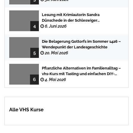
Lesung mit Krimiautorin Sandra
Dünschede in der Schleswiger
4
Stadtbücherei
6. Juni 2026
Die Belagerung Gottorfs im Sommer 1426 –
Wendepunkt der Landesgeschichte
5
20. Mai 2026
Pflanzliche Alternativen im Familienalltag –
vhs-Kurs mit Tasting und einfachen DIY-
6
Rezepten
4. Mai 2026
Alle VHS Kurse