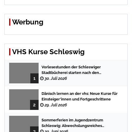
Werbung
VHS Kurse Schleswig
Vorlesestunden der Schleswiger
Stadtbücherei starten nach den
1
Sommerferien mit spannenden
30. Juli 2026
Geschichten
Dänisch lernen an der vhs: Neue Kurse für
Einsteiger*innen und Fortgeschrittene
2
29. Juli 2026
Sommerferien im Jugendzentrum
Schleswig: Abwechslungsreiches
3
Programm für Kinder und Jugendliche
30. Juni 2026