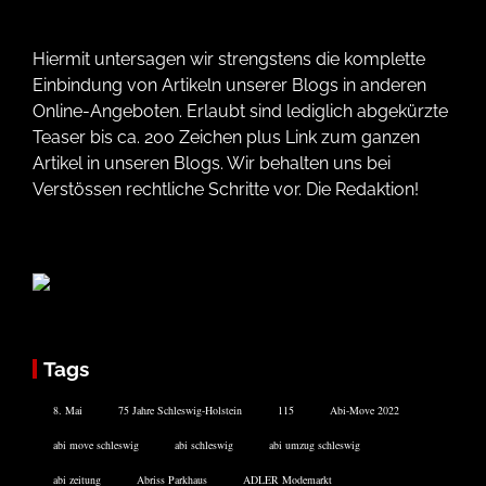
Hiermit untersagen wir strengstens die komplette
Einbindung von Artikeln unserer Blogs in anderen
Online-Angeboten. Erlaubt sind lediglich abgekürzte
Teaser bis ca. 200 Zeichen plus Link zum ganzen
Artikel in unseren Blogs. Wir behalten uns bei
Verstössen rechtliche Schritte vor. Die Redaktion!
Tags
8. Mai
75 Jahre Schleswig-Holstein
115
Abi-Move 2022
abi move schleswig
abi schleswig
abi umzug schleswig
abi zeitung
Abriss Parkhaus
ADLER Modemarkt