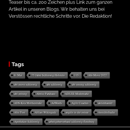
Teaser bis ca. 200 Zeichen plus Link zum ganzen
Artikel in unseren Blogs. Wir behalten uns bei
Verstössen rechtliche Schritte vor. Die Redaktion!
Tags
8. Mai
75 Jahre Schleswig-Holstein
115
Abi-Move 2022
abi move schleswig
abi schleswig
abi umzug schleswig
abi zeitung
Abriss Parkhaus
ADLER Modemarkt
ADS-Kita Moltkestraße
AdWords
Agile Coaches
aktienhandel
Alte Post
Altlast Wikingeck
angeln in der ostsee
AnsichtsSache
Apotheken Schleswig
arbeitgeberverband schleswig-flensburg