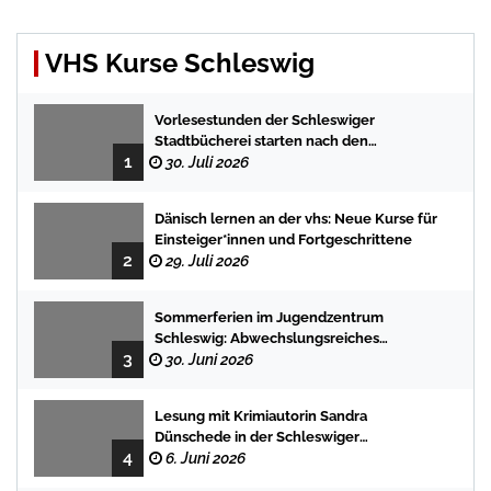
VHS Kurse Schleswig
Vorlesestunden der Schleswiger
Stadtbücherei starten nach den
1
Sommerferien mit spannenden
30. Juli 2026
Geschichten
Dänisch lernen an der vhs: Neue Kurse für
Einsteiger*innen und Fortgeschrittene
2
29. Juli 2026
Sommerferien im Jugendzentrum
Schleswig: Abwechslungsreiches
3
Programm für Kinder und Jugendliche
30. Juni 2026
Lesung mit Krimiautorin Sandra
Dünschede in der Schleswiger
4
Stadtbücherei
6. Juni 2026