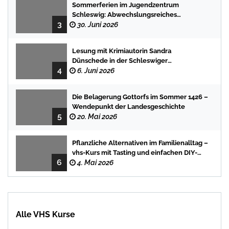
Sommerferien im Jugendzentrum
Schleswig: Abwechslungsreiches
3
Programm für Kinder und Jugendliche
30. Juni 2026
Lesung mit Krimiautorin Sandra
Dünschede in der Schleswiger
4
Stadtbücherei
6. Juni 2026
Die Belagerung Gottorfs im Sommer 1426 –
Wendepunkt der Landesgeschichte
5
20. Mai 2026
Pflanzliche Alternativen im Familienalltag –
vhs-Kurs mit Tasting und einfachen DIY-
6
Rezepten
4. Mai 2026
Alle VHS Kurse