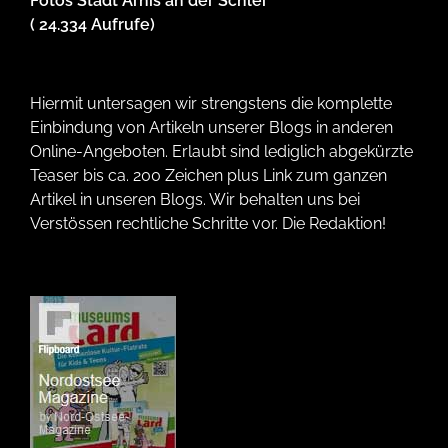
Fotos Stadt Arnis an der Schlei
( 24.334 Aufrufe)
Hiermit untersagen wir strengstens die komplette
Einbindung von Artikeln unserer Blogs in anderen
Online-Angeboten. Erlaubt sind lediglich abgekürzte
Teaser bis ca. 200 Zeichen plus Link zum ganzen
Artikel in unseren Blogs. Wir behalten uns bei
Verstössen rechtliche Schritte vor. Die Redaktion!
Wir verwenden Technologien wie Cookies, um Geräteinformationen zu
speichern und/oder darauf zuzugreifen. Wir tun dies, um das Browsing-
Erlebnis zu verbessern und um (nicht) personalisierte Werbung
anzuzeigen. Wenn du nicht zustimmst oder die Zustimmung widerrufst,
kann dies bestimmte Merkmale und Funktionen beeinträchtigen.