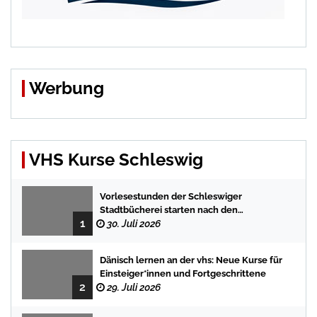
Werbung
VHS Kurse Schleswig
Vorlesestunden der Schleswiger
Stadtbücherei starten nach den
1
Sommerferien mit spannenden
30. Juli 2026
Geschichten
Dänisch lernen an der vhs: Neue Kurse für
Einsteiger*innen und Fortgeschrittene
2
29. Juli 2026