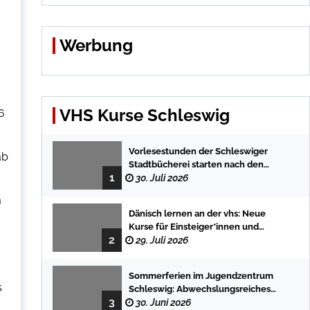
Werbung
VHS Kurse Schleswig
6
Vorlesestunden der Schleswiger
ab
Stadtbücherei starten nach den
1
Sommerferien mit spannenden
30. Juli 2026
Geschichten
m
Dänisch lernen an der vhs: Neue
Kurse für Einsteiger*innen und
2
Fortgeschrittene
29. Juli 2026
Sommerferien im Jugendzentrum
s
Schleswig: Abwechslungsreiches
3
Programm für Kinder und Jugendliche
30. Juni 2026