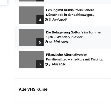
Lesung mit Krimiautorin Sandra
Dünschede in der Schleswiger
4
Stadtbücherei
6. Juni 2026
Die Belagerung Gottorfs im Sommer
1426 – Wendepunkt der
5
Landesgeschichte
20. Mai 2026
Pflanzliche Alternativen im
Familienalltag – vhs-Kurs mit Tasting
6
und einfachen DIY-Rezepten
4. Mai 2026
Alle VHS Kurse