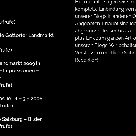
Hiermit untersagen wir stre
komplette Einbindung von A
unserer Blogs in anderen O
ufrufe)
Angeboten. Erlaubt sind led
abgekürzte Teaser bis ca. 
rie Gottorfer Landmarkt
plus Link zum ganzen Artike
unseren Blogs. Wir behalte
frufe)
Verstössen rechtliche Schrit
Redaktion!
Landmarkt 2009 in
– Impressionen –
e
frufe)
s Teil 1 – 3 – 2006
frufe)
 Salzburg – Bilder
frufe)