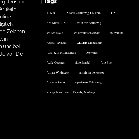
Tags
ngstens die
rtikeln
8. Mai
75 Jahre Schleswig-Holstein
115
nline-
Abi-Move 2022
abi move schleswig
iglich
200 Zeichen
abi schleswig
abi umzug schleswig
abi zeitung
l in
Abriss Parkhaus
ADLER Modemarkt
n uns bei
ADS-Kita Moltkestraße
AdWords
te vor. Die
Agile Coaches
aktienhandel
Alte Post
Altlast Wikingeck
angeln in der ostsee
AnsichtsSache
Apotheken Schleswig
arbeitgeberverband schleswig-flensburg