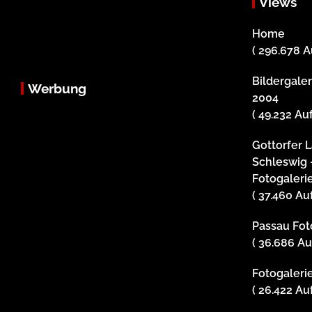
Views
Home
( 296.678 A
Bildergale
Werbung
2004
( 49.232 Au
Gottorfer 
Schleswig 
Fotogaleri
( 37.460 Au
Passau Foto
( 36.686 Au
Fotogalerie
( 26.422 Au