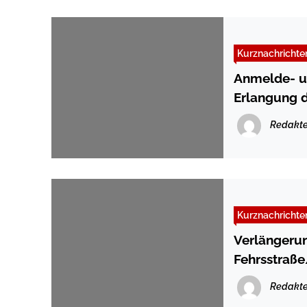
Kurznachrichte
Anmelde- un
Erlangung d
Redakte
Kurznachrichte
Verlängeru
Fehrsstraße
Redakte