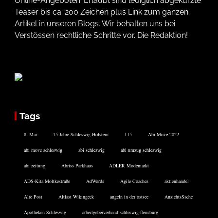
Online-Angeboten. Erlaubt sind lediglich abgekürzte
Teaser bis ca. 200 Zeichen plus Link zum ganzen
Artikel in unseren Blogs. Wir behalten uns bei
Verstössen rechtliche Schritte vor. Die Redaktion!
Tags
8. Mai
75 Jahre Schleswig-Holstein
115
Abi-Move 2022
abi move schleswig
abi schleswig
abi umzug schleswig
abi zeitung
Abriss Parkhaus
ADLER Modemarkt
ADS-Kita Moltkestraße
AdWords
Agile Coaches
aktienhandel
Alte Post
Altlast Wikingeck
angeln in der ostsee
AnsichtsSache
Apotheken Schleswig
arbeitgeberverband schleswig-flensburg