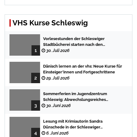
VHS Kurse Schleswig
Vorlesestunden der Schleswiger
Stadtbücherei starten nach den
1
Sommerferien mit spannenden
30. Juli 2026
Geschichten
Dänisch lernen an der vhs: Neue Kurse für
Einsteiger*innen und Fortgeschrittene
2
29. Juli 2026
Sommerferien im Jugendzentrum
Schleswig: Abwechslungsreiches
3
Programm für Kinder und Jugendliche
30. Juni 2026
Lesung mit Krimiautorin Sandra
Dünschede in der Schleswiger
4
Stadtbücherei
6. Juni 2026