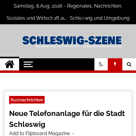
Skip
Samstag, 8,Aug. 2026 - Regionales, Nachrichten,
to
content
Soziales und Wirtschaft aus Schleswig und Umgebung
Schleswig Szene
Neuigkeiten und Nachrichten aus
Schleswig und Umgebung
Kurznachrichten
Neue Telefonanlage für die Stadt
Schleswig
Add to Flipboard Magazine.
-