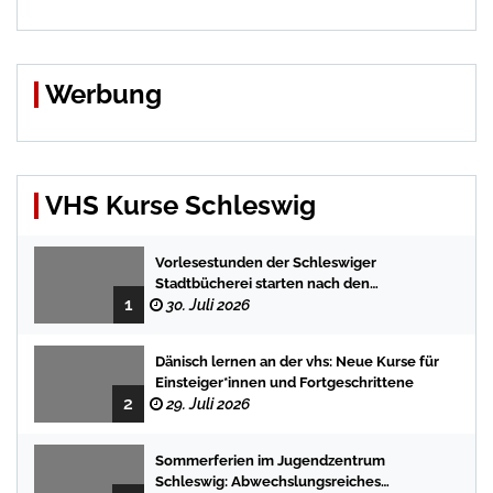
Werbung
VHS Kurse Schleswig
Vorlesestunden der Schleswiger
Stadtbücherei starten nach den
1
Sommerferien mit spannenden
30. Juli 2026
Geschichten
Dänisch lernen an der vhs: Neue Kurse für
Einsteiger*innen und Fortgeschrittene
2
29. Juli 2026
Sommerferien im Jugendzentrum
Schleswig: Abwechslungsreiches