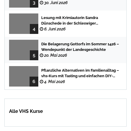
3
Programm für Kinder und Jugendliche
30. Juni 2026
Lesung mit Krimiautorin Sandra
Dünschede in der Schleswiger
4
Stadtbücherei
6. Juni 2026
Die Belagerung Gottorfs im Sommer 1426 –
Wendepunkt der Landesgeschichte
5
20. Mai 2026
Pflanzliche Alternativen im Familienalltag –
vhs-Kurs mit Tasting und einfachen DIY-
6
Rezepten
4. Mai 2026
Alle VHS Kurse