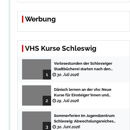
Werbung
VHS Kurse Schleswig
Vorlesestunden der Schleswiger
Stadtbücherei starten nach den
1
Sommerferien mit spannenden
30. Juli 2026
Geschichten
Dänisch lernen an der vhs: Neue
Kurse für Einsteiger*innen und
2
Fortgeschrittene
29. Juli 2026
Sommerferien im Jugendzentrum
Schleswig: Abwechslungsreiches
3
Programm für Kinder und Jugendliche
30. Juni 2026