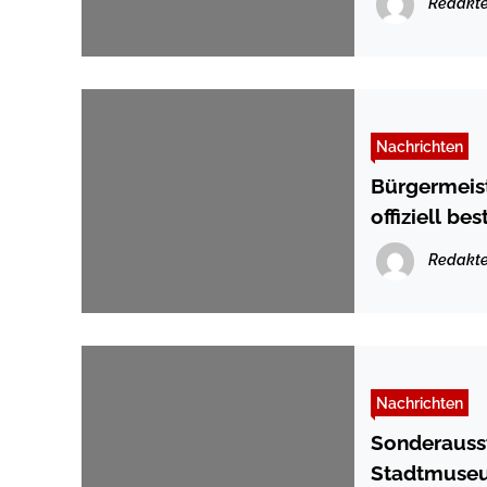
Redakte
Nachrichten
Bürgermeist
offiziell bes
Redakte
Nachrichten
Sonderausst
Stadtmuse