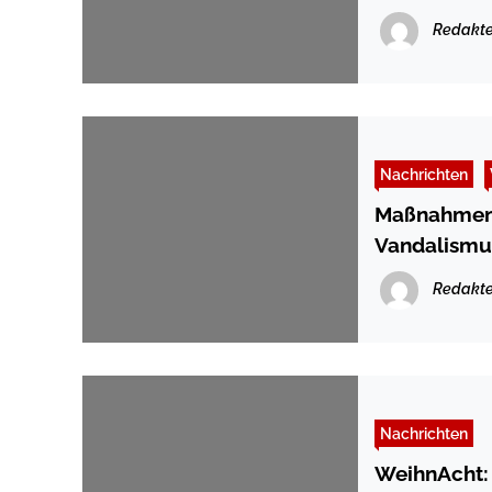
Redakte
Nachrichten
Maßnahmen 
Vandalismu
Redakte
Nachrichten
WeihnAcht: 