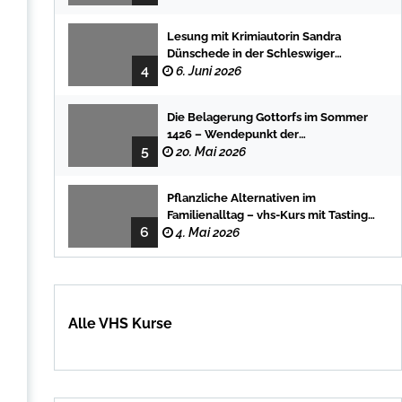
Lesung mit Krimiautorin Sandra
Dünschede in der Schleswiger
4
Stadtbücherei
6. Juni 2026
Die Belagerung Gottorfs im Sommer
1426 – Wendepunkt der
5
Landesgeschichte
20. Mai 2026
Pflanzliche Alternativen im
Familienalltag – vhs-Kurs mit Tasting
6
und einfachen DIY-Rezepten
4. Mai 2026
Alle VHS Kurse