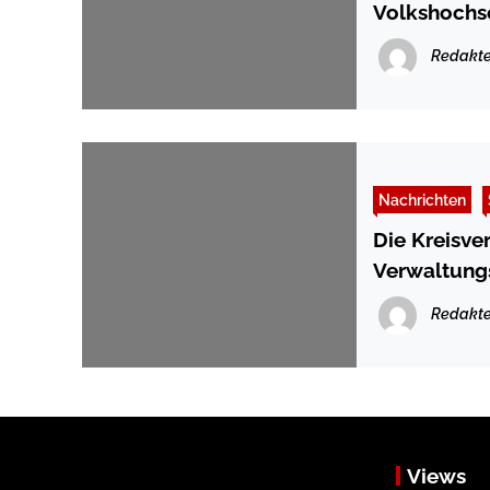
Volkshochs
Redakte
Nachrichten
Die Kreisve
Verwaltun
Redakte
Views