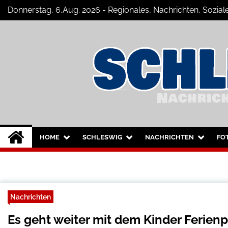
Skip
Donnerstag, 6,Aug. 2026 - Regionales, Nachrichten, Sozi
to
content
Schleswig Szene
Neuigkeiten und Nachrichten aus Sc
HOME
SCHLESWIG
NACHRICHTEN
FO
Nachrichten
Es geht weiter mit dem Kinder Ferien