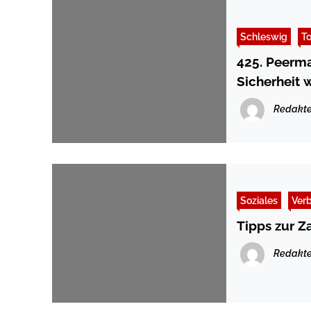
Schleswig
T
425. Peermarkt in Sc
Sicherheit 
Redakte
Soziales
Ver
Tipps zur Z
Redakte