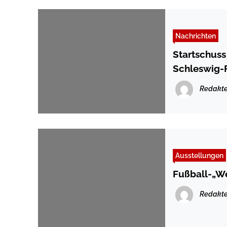
Nachrichten
Startschus
Schleswig-
Redakte
Ausstellungen
Fußball-„We
Redakte