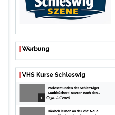
Werbung
VHS Kurse Schleswig
Vorlesestunden der Schleswiger
Stadtbücherei starten nach den
1
Sommerferien mit spannenden
30. Juli 2026
Geschichten
Dänisch lernen an der vhs: Neue