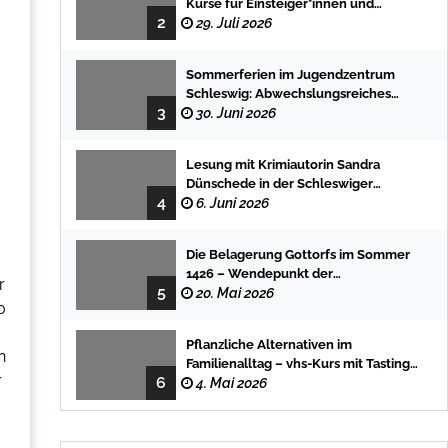
Kurse für Einsteiger*innen und
2
Fortgeschrittene
29. Juli 2026
Sommerferien im Jugendzentrum
Schleswig: Abwechslungsreiches
3
Programm für Kinder und Jugendliche
30. Juni 2026
Lesung mit Krimiautorin Sandra
Dünschede in der Schleswiger
4
Stadtbücherei
6. Juni 2026
Die Belagerung Gottorfs im Sommer
1426 – Wendepunkt der
r
5
Landesgeschichte
20. Mai 2026
0
Pflanzliche Alternativen im
n
Familienalltag – vhs-Kurs mit Tasting
r
6
und einfachen DIY-Rezepten
4. Mai 2026