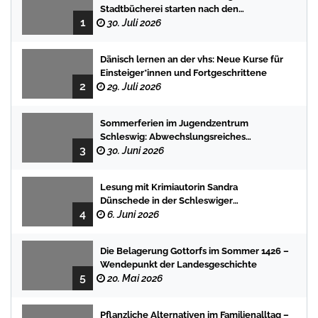
Stadtbücherei starten nach den
1
Sommerferien mit spannenden
30. Juli 2026
Geschichten
Dänisch lernen an der vhs: Neue Kurse für
Einsteiger*innen und Fortgeschrittene
2
29. Juli 2026
Sommerferien im Jugendzentrum
Schleswig: Abwechslungsreiches
3
Programm für Kinder und Jugendliche
30. Juni 2026
Lesung mit Krimiautorin Sandra
Dünschede in der Schleswiger
4
Stadtbücherei
6. Juni 2026
Die Belagerung Gottorfs im Sommer 1426 –
Wendepunkt der Landesgeschichte
5
20. Mai 2026
Pflanzliche Alternativen im Familienalltag –