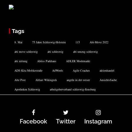
Tags
8. Mai
75 Jahre Schleswig-Holstein
115
Abi-Move 2022
abi move schleswig
abi schleswig
abi umzug schleswig
abi zeitung
Abriss Parkhaus
ADLER Modemarkt
ADS-Kita Moltkestraße
AdWords
Agile Coaches
aktienhandel
Alte Post
Altlast Wikingeck
angeln in der ostsee
AnsichtsSache
Apotheken Schleswig
arbeitgeberverband schleswig-flensburg
Facebook
Twitter
Instagram