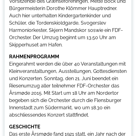
Vorsitzende des Grænseforeningen, Mette Bock und
Bürgermeisterin Dorothe Klömmer Hauptredner.
Auch hier unterhalten Kindergartenkinder und
Schüler, die Tordenskioldgarde, Svogerslev
Harmoniorkester, Skjern Mandskor soswie ein FDF-
Orchester. Der Umzug beginnt um 13.50 Uhr am
Skipperhuset am Hafen.
RAHMENPROGRAMM
Eingerahmt werden die über 40 Veranstaltungen mit
Kleinveranstaltungen, Ausstellungen, Gottesdiensten
und Konzerten. Sonntag, den 21. Juni beendet ein
Riesenumzug aller teilnehmer FDF-Orchester das
Årsmøde 2015. Mit Start um 18 Uhr am Nordertor
begeben sich die Orchester durch die Flensburger
Innenstadt zum Südermarkt, wo um 18.30 ein
abschliessendes Konzert stattfindet.
GESCHICHTE
Das erste Årsmøde fand 1921 statt, ein Jahr nach der