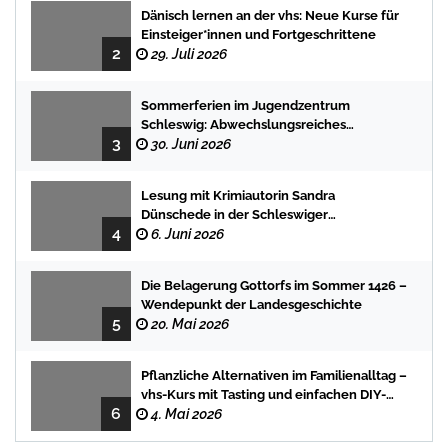
Dänisch lernen an der vhs: Neue Kurse für
Einsteiger*innen und Fortgeschrittene
2
29. Juli 2026
Sommerferien im Jugendzentrum
Schleswig: Abwechslungsreiches
3
Programm für Kinder und Jugendliche
30. Juni 2026
Lesung mit Krimiautorin Sandra
Dünschede in der Schleswiger
4
Stadtbücherei
6. Juni 2026
Die Belagerung Gottorfs im Sommer 1426 –
Wendepunkt der Landesgeschichte
5
20. Mai 2026
Pflanzliche Alternativen im Familienalltag –
vhs-Kurs mit Tasting und einfachen DIY-
6
Rezepten
4. Mai 2026