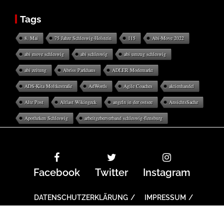
Tags
8. Mai
75 Jahre Schleswig-Holstein
115
Abi-Move 2022
abi move schleswig
abi schleswig
abi umzug schleswig
abi zeitung
Abriss Parkhaus
ADLER Modemarkt
ADS-Kita Moltkestraße
AdWords
Agile Coaches
aktienhandel
Alte Post
Altlast Wikingeck
angeln in der ostsee
AnsichtsSache
Apotheken Schleswig
arbeitgeberverband schleswig-flensburg
Facebook
Twitter
Instagram
DATENSCHUTZERKLÄRUNG
IMPRESSUM
COOKIE-RICHTLINIE
ARCHIV