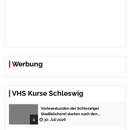
Werbung
VHS Kurse Schleswig
Vorlesestunden der Schleswiger
Stadtbücherei starten nach den
1
Sommerferien mit spannenden
30. Juli 2026
Geschichten