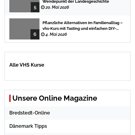
Wendepunkt der Landesgeschichte
5
20. Mai 2026
Pflanzliche Alternativen im Familienalltag –
vhs-Kurs mit Tasting und einfachen DIY-
6
Rezepten
4. Mai 2026
Alle VHS Kurse
Unsere Online Magazine
Bredstedt-Online
Dänemark Tipps