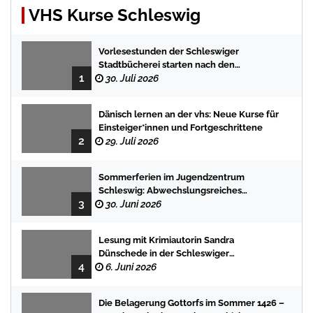
VHS Kurse Schleswig
Vorlesestunden der Schleswiger
Stadtbücherei starten nach den
1
Sommerferien mit spannenden
30. Juli 2026
Geschichten
Dänisch lernen an der vhs: Neue Kurse für
Einsteiger*innen und Fortgeschrittene
2
29. Juli 2026
Sommerferien im Jugendzentrum
Schleswig: Abwechslungsreiches
3
Programm für Kinder und Jugendliche
30. Juni 2026
Lesung mit Krimiautorin Sandra
Dünschede in der Schleswiger
4
Stadtbücherei
6. Juni 2026
Die Belagerung Gottorfs im Sommer 1426 –