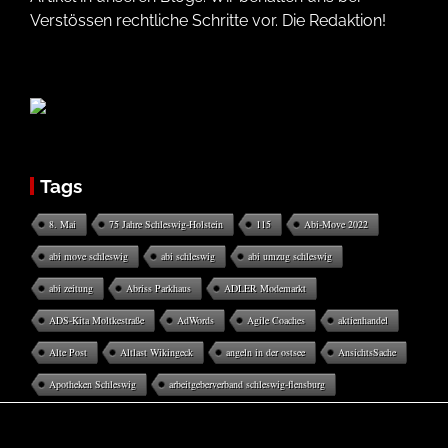
Verstössen rechtliche Schritte vor. Die Redaktion!
Tags
8. Mai
75 Jahre Schleswig-Holstein
115
Abi-Move 2022
abi move schleswig
abi schleswig
abi umzug schleswig
abi zeitung
Abriss Parkhaus
ADLER Modemarkt
ADS-Kita Moltkestraße
AdWords
Agile Coaches
aktienhandel
Alte Post
Altlast Wikingeck
angeln in der ostsee
AnsichtsSache
Apotheken Schleswig
arbeitgeberverband schleswig-flensburg