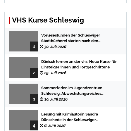
VHS Kurse Schleswig
Vorlesestunden der Schleswiger
Stadtbücherei starten nach den
1
Sommerferien mit spannenden
30. Juli 2026
Geschichten
Dänisch lernen an der vhs: Neue Kurse für
Einsteiger*innen und Fortgeschrittene
2
29. Juli 2026
Sommerferien im Jugendzentrum
Schleswig: Abwechslungsreiches
3
Programm für Kinder und Jugendliche
30. Juni 2026
Lesung mit Krimiautorin Sandra
Dünschede in der Schleswiger
4
Stadtbücherei
6. Juni 2026