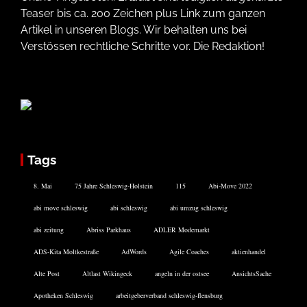
Teaser bis ca. 200 Zeichen plus Link zum ganzen
Artikel in unseren Blogs. Wir behalten uns bei
Verstössen rechtliche Schritte vor. Die Redaktion!
Tags
8. Mai
75 Jahre Schleswig-Holstein
115
Abi-Move 2022
abi move schleswig
abi schleswig
abi umzug schleswig
abi zeitung
Abriss Parkhaus
ADLER Modemarkt
ADS-Kita Moltkestraße
AdWords
Agile Coaches
aktienhandel
Alte Post
Altlast Wikingeck
angeln in der ostsee
AnsichtsSache
Apotheken Schleswig
arbeitgeberverband schleswig-flensburg