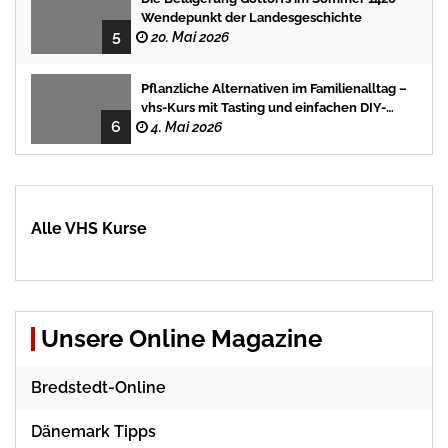
Wendepunkt der Landesgeschichte
5
20. Mai 2026
Pflanzliche Alternativen im Familienalltag –
vhs-Kurs mit Tasting und einfachen DIY-
6
Rezepten
4. Mai 2026
Alle VHS Kurse
Unsere Online Magazine
Bredstedt-Online
Dänemark Tipps