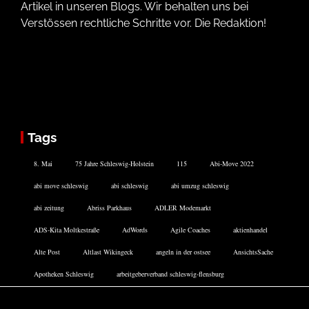
Artikel in unseren Blogs. Wir behalten uns bei
Verstössen rechtliche Schritte vor. Die Redaktion!
Tags
8. Mai
75 Jahre Schleswig-Holstein
115
Abi-Move 2022
abi move schleswig
abi schleswig
abi umzug schleswig
abi zeitung
Abriss Parkhaus
ADLER Modemarkt
ADS-Kita Moltkestraße
AdWords
Agile Coaches
aktienhandel
Alte Post
Altlast Wikingeck
angeln in der ostsee
AnsichtsSache
Apotheken Schleswig
arbeitgeberverband schleswig-flensburg