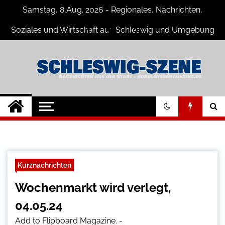
Skip
Samstag, 8,Aug. 2026 - Regionales, Nachrichten,
to
content
Soziales und Wirtschaft aus Schleswig und Umgebung
Schleswig Szene
Neuigkeiten und Nachrichten aus
Schleswig und Umgebung
Kurznachrichten
Wochenmarkt wird verlegt,
04.05.24
Add to Flipboard Magazine.
-