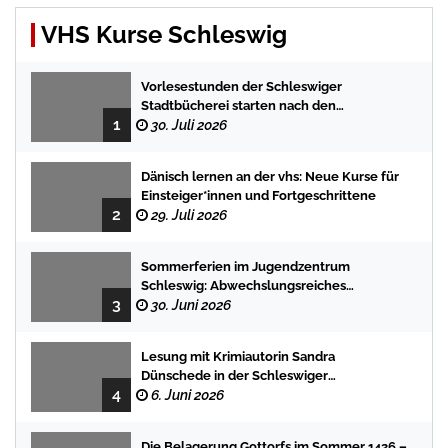
VHS Kurse Schleswig
Vorlesestunden der Schleswiger
Stadtbücherei starten nach den
1
Sommerferien mit spannenden
30. Juli 2026
Geschichten
Dänisch lernen an der vhs: Neue Kurse für
Einsteiger*innen und Fortgeschrittene
2
29. Juli 2026
Sommerferien im Jugendzentrum
Schleswig: Abwechslungsreiches
3
Programm für Kinder und Jugendliche
30. Juni 2026
Lesung mit Krimiautorin Sandra
Dünschede in der Schleswiger
4
Stadtbücherei
6. Juni 2026
Die Belagerung Gottorfs im Sommer 1426 –