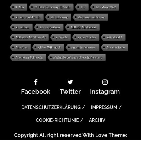
8. Mai
75 Jahre Schleswig-Holstein
115
Abi-Move 2022
abi move schleswig
abi schleswig
abi umzug schleswig
abi zeitung
Abriss Parkhaus
ADLER Modemarkt
ADS-Kita Moltkestraße
AdWords
Agile Coaches
aktienhandel
Alte Post
Altlast Wikingeck
angeln in der ostsee
AnsichtsSache
Apotheken Schleswig
arbeitgeberverband schleswig-flensburg
Facebook
Twitter
Instagram
DATENSCHUTZERKLÄRUNG
IMPRESSUM
COOKIE-RICHTLINIE
ARCHIV
Copyright All right reserved With Love Theme: