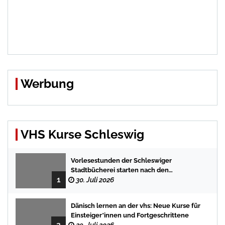
Werbung
VHS Kurse Schleswig
Vorlesestunden der Schleswiger
Stadtbücherei starten nach den
1
Sommerferien mit spannenden
30. Juli 2026
Geschichten
Dänisch lernen an der vhs: Neue Kurse für
Einsteiger*innen und Fortgeschrittene
2