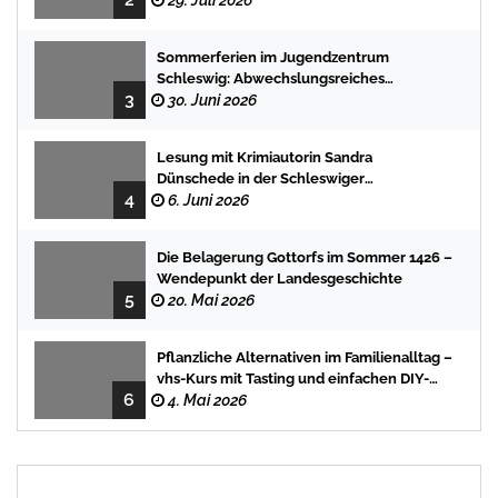
29. Juli 2026
Sommerferien im Jugendzentrum
Schleswig: Abwechslungsreiches
3
Programm für Kinder und Jugendliche
30. Juni 2026
Lesung mit Krimiautorin Sandra
Dünschede in der Schleswiger
4
Stadtbücherei
6. Juni 2026
Die Belagerung Gottorfs im Sommer 1426 –
Wendepunkt der Landesgeschichte
5
20. Mai 2026
Pflanzliche Alternativen im Familienalltag –
vhs-Kurs mit Tasting und einfachen DIY-
6
Rezepten
4. Mai 2026