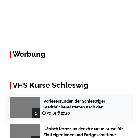
Werbung
VHS Kurse Schleswig
Vorlesestunden der Schleswiger
Stadtbücherei starten nach den
1
Sommerferien mit spannenden
30. Juli 2026
Geschichten
Dänisch lernen an der vhs: Neue Kurse für
Einsteiger*innen und Fortgeschrittene