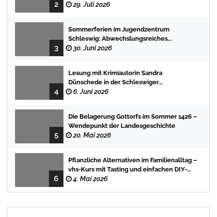
2
29. Juli 2026
Sommerferien im Jugendzentrum
Schleswig: Abwechslungsreiches
3
Programm für Kinder und Jugendliche
30. Juni 2026
Lesung mit Krimiautorin Sandra
Dünschede in der Schleswiger
4
Stadtbücherei
6. Juni 2026
Die Belagerung Gottorfs im Sommer 1426 –
Wendepunkt der Landesgeschichte
5
20. Mai 2026
Pflanzliche Alternativen im Familienalltag –
vhs-Kurs mit Tasting und einfachen DIY-
6
Rezepten
4. Mai 2026