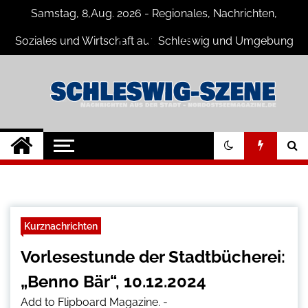
Skip
Samstag, 8,Aug. 2026 - Regionales, Nachrichten,
to
content
Soziales und Wirtschaft aus Schleswig und Umgebung
Schleswig Szene
Neuigkeiten und Nachrichten aus
Schleswig und Umgebung
Kurznachrichten
Vorlesestunde der Stadtbücherei:
„Benno Bär“, 10.12.2024
Add to Flipboard Magazine.
-