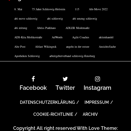
8. Mai
75 Jahre Schleswig-Holstein
115
Abi-Move 2022
abi move schleswig
abi schleswig
abi umzug schleswig
abi zeitung
Abriss Parkhaus
ADLER Modemarkt
ADS-Kita Moltkestraße
AdWords
Agile Coaches
aktienhandel
Alte Post
Altlast Wikingeck
angeln in der ostsee
AnsichtsSache
Apotheken Schleswig
arbeitgeberverband schleswig-flensburg
Facebook
Twitter
Instagram
DATENSCHUTZERKLÄRUNG
IMPRESSUM
COOKIE-RICHTLINIE
ARCHIV
Copyright All right reserved With Love Theme: