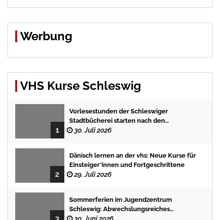
Werbung
VHS Kurse Schleswig
Vorlesestunden der Schleswiger
Stadtbücherei starten nach den
1
Sommerferien mit spannenden
30. Juli 2026
Geschichten
Dänisch lernen an der vhs: Neue Kurse für
Einsteiger*innen und Fortgeschrittene
2
29. Juli 2026
Sommerferien im Jugendzentrum
Schleswig: Abwechslungsreiches
3
Programm für Kinder und Jugendliche
30. Juni 2026