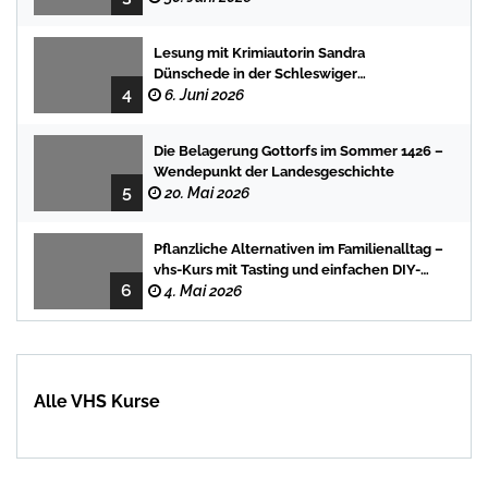
Lesung mit Krimiautorin Sandra
Dünschede in der Schleswiger
4
Stadtbücherei
6. Juni 2026
Die Belagerung Gottorfs im Sommer 1426 –
Wendepunkt der Landesgeschichte
5
20. Mai 2026
Pflanzliche Alternativen im Familienalltag –
vhs-Kurs mit Tasting und einfachen DIY-
6
Rezepten
4. Mai 2026
Alle VHS Kurse