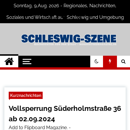
Skip
Sonntag, 9,Aug. 2026 - Regionales, Nachrichten,
to
content
Soziales und Wirtschaft aus Schleswig und Umgebung
Schleswig Szene
Neuigkeiten und Nachrichten aus
Schleswig und Umgebung
Kurznachrichten
Vollsperrung Süderholmstraße 36
ab 02.09.2024
Add to Flipboard Magazine.
-