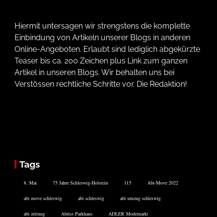
Hiermit untersagen wir strengstens die komplette
Einbindung von Artikeln unserer Blogs in anderen
Online-Angeboten. Erlaubt sind lediglich abgekürzte
Teaser bis ca. 200 Zeichen plus Link zum ganzen
Artikel in unseren Blogs. Wir behalten uns bei
Verstössen rechtliche Schritte vor. Die Redaktion!
Tags
8. Mai
75 Jahre Schleswig-Holstein
115
Abi-Move 2022
abi move schleswig
abi schleswig
abi umzug schleswig
abi zeitung
Abriss Parkhaus
ADLER Modemarkt