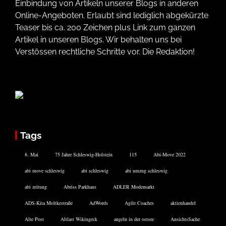
Einbindung von Artikeln unserer Blogs in anderen
Online-Angeboten. Erlaubt sind lediglich abgekürzte
Teaser bis ca. 200 Zeichen plus Link zum ganzen
Artikel in unseren Blogs. Wir behalten uns bei
Verstössen rechtliche Schritte vor. Die Redaktion!
Tags
8. Mai
75 Jahre Schleswig-Holstein
115
Abi-Move 2022
abi move schleswig
abi schleswig
abi umzug schleswig
abi zeitung
Abriss Parkhaus
ADLER Modemarkt
ADS-Kita Moltkestraße
AdWords
Agile Coaches
aktienhandel
Alte Post
Altlast Wikingeck
angeln in der ostsee
AnsichtsSache