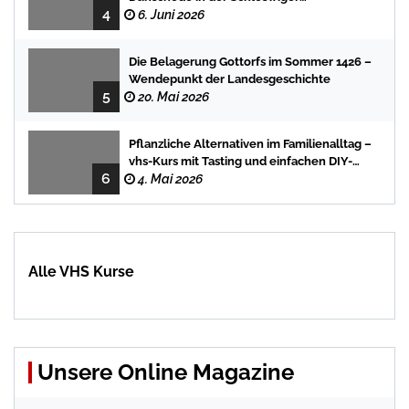
4
Stadtbücherei
6. Juni 2026
Die Belagerung Gottorfs im Sommer 1426 –
Wendepunkt der Landesgeschichte
5
20. Mai 2026
Pflanzliche Alternativen im Familienalltag –
vhs-Kurs mit Tasting und einfachen DIY-
6
Rezepten
4. Mai 2026
Alle VHS Kurse
Unsere Online Magazine