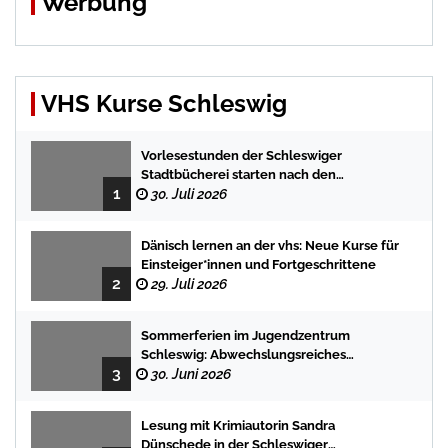
Werbung
VHS Kurse Schleswig
Vorlesestunden der Schleswiger
Stadtbücherei starten nach den
1
Sommerferien mit spannenden
30. Juli 2026
Geschichten
Dänisch lernen an der vhs: Neue Kurse für
Einsteiger*innen und Fortgeschrittene
2
29. Juli 2026
Sommerferien im Jugendzentrum
Schleswig: Abwechslungsreiches
3
Programm für Kinder und Jugendliche
30. Juni 2026
Lesung mit Krimiautorin Sandra
Dünschede in der Schleswiger