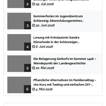
2
29. Juli 2026
Sommerferien im Jugendzentrum
Schleswig: Abwechslungsreiches
3
Programm für Kinder und Jugendliche
30. Juni 2026
Lesung mit Krimiautorin Sandra
Dünschede in der Schleswiger
4
Stadtbücherei
6. Juni 2026
Die Belagerung Gottorfs im Sommer 1426 –
Wendepunkt der Landesgeschichte
5
20. Mai 2026
Pflanzliche Alternativen im Familienalltag –
vhs-Kurs mit Tasting und einfachen DIY-
6
Rezepten
4. Mai 2026