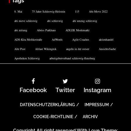
Tags
8. Mai
75 Jahre Schleswig-Holstein
115
Abi-Move 2022
abi move schleswig
abi schleswig
abi umzug schleswig
abi zeitung
Abriss Parkhaus
ADLER Modemarkt
ADS-Kita Moltkestraße
AdWords
Agile Coaches
aktienhandel
Alte Post
Altlast Wikingeck
angeln in der ostsee
AnsichtsSache
Apotheken Schleswig
arbeitgeberverband schleswig-flensburg
Facebook
Twitter
Instagram
DATENSCHUTZERKLÄRUNG
IMPRESSUM
COOKIE-RICHTLINIE
ARCHIV
Copyright All right reserved With Love Theme: