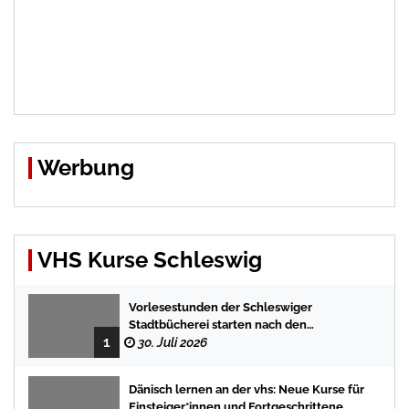
Werbung
VHS Kurse Schleswig
Vorlesestunden der Schleswiger
Stadtbücherei starten nach den
1
Sommerferien mit spannenden
30. Juli 2026
Geschichten
Dänisch lernen an der vhs: Neue Kurse für
Einsteiger*innen und Fortgeschrittene