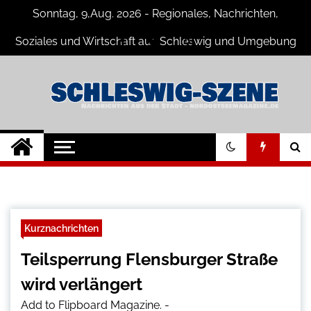
Skip
Sonntag, 9,Aug. 2026 - Regionales, Nachrichten,
to
content
Soziales und Wirtschaft aus Schleswig und Umgebung
Schleswig Szene
Neuigkeiten und Nachrichten aus
Schleswig und Umgebung
Kurznachrichten
Teilsperrung Flensburger Straße
wird verlängert
Add to Flipboard Magazine.
-