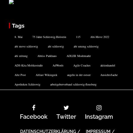
Tags
8. Mai
75 Jahre Schleswig-Holstein
115
Abi-Move 2022
abi move schleswig
abi schleswig
abi umzug schleswig
abi zeitung
Abriss Parkhaus
ADLER Modemarkt
ADS-Kita Moltkestraße
AdWords
Agile Coaches
aktienhandel
Alte Post
Altlast Wikingeck
angeln in der ostsee
AnsichtsSache
Apotheken Schleswig
arbeitgeberverband schleswig-flensburg
Facebook
Twitter
Instagram
DATENSCHUTZERKLÄRUNG
IMPRESSUM