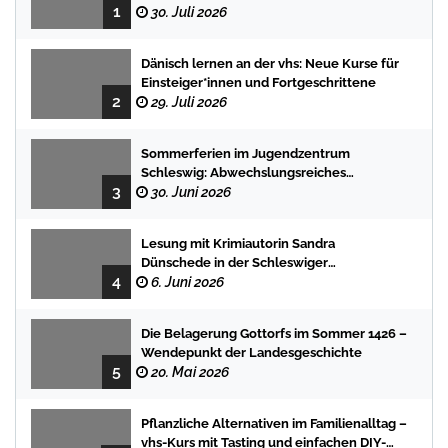
1
Sommerferien mit spannenden
30. Juli 2026
Geschichten
Dänisch lernen an der vhs: Neue Kurse für
Einsteiger*innen und Fortgeschrittene
2
29. Juli 2026
Sommerferien im Jugendzentrum
Schleswig: Abwechslungsreiches
3
Programm für Kinder und Jugendliche
30. Juni 2026
Lesung mit Krimiautorin Sandra
Dünschede in der Schleswiger
4
Stadtbücherei
6. Juni 2026
Die Belagerung Gottorfs im Sommer 1426 –
Wendepunkt der Landesgeschichte
5
20. Mai 2026
Pflanzliche Alternativen im Familienalltag –
vhs-Kurs mit Tasting und einfachen DIY-