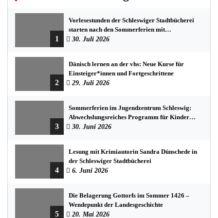
Vorlesestunden der Schleswiger Stadtbücherei
starten nach den Sommerferien mit
1
spannenden Geschichten
30. Juli 2026
Dänisch lernen an der vhs: Neue Kurse für
Einsteiger*innen und Fortgeschrittene
2
29. Juli 2026
Sommerferien im Jugendzentrum Schleswig:
Abwechslungsreiches Programm für Kinder
3
und Jugendliche
30. Juni 2026
Lesung mit Krimiautorin Sandra Dünschede in
der Schleswiger Stadtbücherei
4
6. Juni 2026
Die Belagerung Gottorfs im Sommer 1426 –
Wendepunkt der Landesgeschichte
5
20. Mai 2026