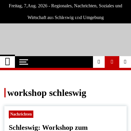
Skip
Freitag, 7,Aug. 2026 - Regionales, Nachrichten, Soziales und
to
content
Wirtschaft aus Schleswig und Umgebung
Schleswig Szene
Neuigkeiten und Nachrichten aus Schleswig
und Umgebung
workshop schleswig
Nachrichten
Schleswig: Workshop zum