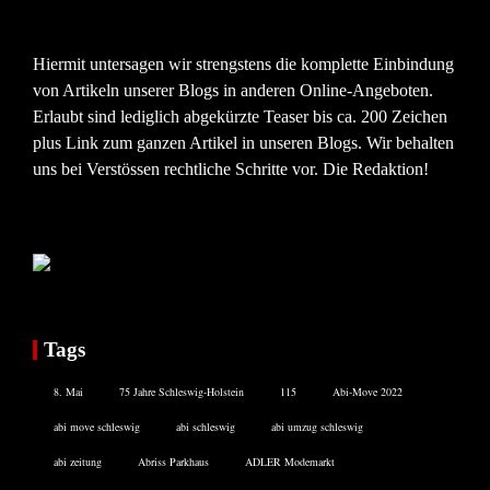
Hiermit untersagen wir strengstens die komplette Einbindung
von Artikeln unserer Blogs in anderen Online-Angeboten.
Erlaubt sind lediglich abgekürzte Teaser bis ca. 200 Zeichen
plus Link zum ganzen Artikel in unseren Blogs. Wir behalten
uns bei Verstössen rechtliche Schritte vor. Die Redaktion!
Tags
8. Mai
75 Jahre Schleswig-Holstein
115
Abi-Move 2022
abi move schleswig
abi schleswig
abi umzug schleswig
abi zeitung
Abriss Parkhaus
ADLER Modemarkt