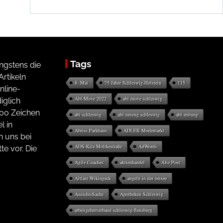
Tags
ngstens die
rtikeln
8. Mai
75 Jahre Schleswig-Holstein
115
nline-
Abi-Move 2022
abi move schleswig
iglich
200 Zeichen
abi schleswig
abi umzug schleswig
abi zeitung
l in
Abriss Parkhaus
ADLER Modemarkt
n uns bei
ADS-Kita Moltkestraße
AdWords
te vor. Die
Agile Coaches
aktienhandel
Alte Post
Altlast Wikingeck
angeln in der ostsee
AnsichtsSache
Apotheken Schleswig
arbeitgeberverband schleswig-flensburg