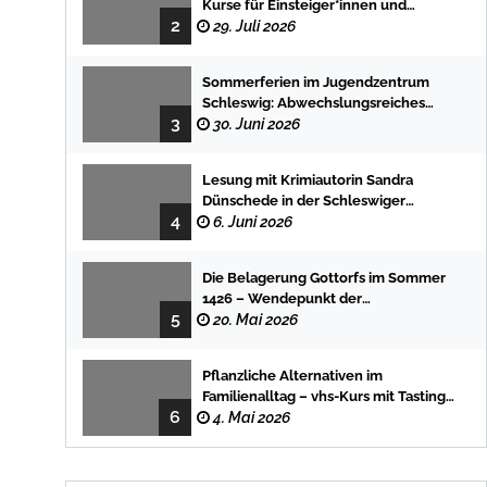
Kurse für Einsteiger*innen und
2
Fortgeschrittene
29. Juli 2026
Sommerferien im Jugendzentrum
Schleswig: Abwechslungsreiches
3
Programm für Kinder und Jugendliche
30. Juni 2026
Lesung mit Krimiautorin Sandra
Dünschede in der Schleswiger
4
Stadtbücherei
6. Juni 2026
Die Belagerung Gottorfs im Sommer
1426 – Wendepunkt der
5
Landesgeschichte
20. Mai 2026
Pflanzliche Alternativen im
Familienalltag – vhs-Kurs mit Tasting
6
und einfachen DIY-Rezepten
4. Mai 2026