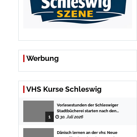
Werbung
VHS Kurse Schleswig
Vorlesestunden der Schleswiger
Stadtbücherei starten nach den
1
Sommerferien mit spannenden
30. Juli 2026
Geschichten
Dänisch lernen an der vhs: Neue