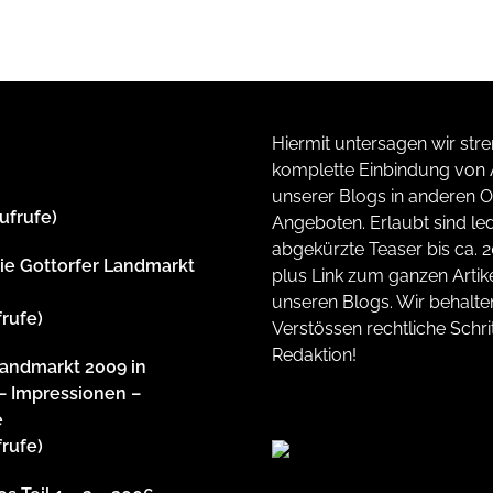
Hiermit untersagen wir stre
komplette Einbindung von A
unserer Blogs in anderen O
ufrufe)
Angeboten. Erlaubt sind led
abgekürzte Teaser bis ca. 
rie Gottorfer Landmarkt
plus Link zum ganzen Artike
unseren Blogs. Wir behalte
frufe)
Verstössen rechtliche Schrit
Redaktion!
Landmarkt 2009 in
– Impressionen –
e
frufe)