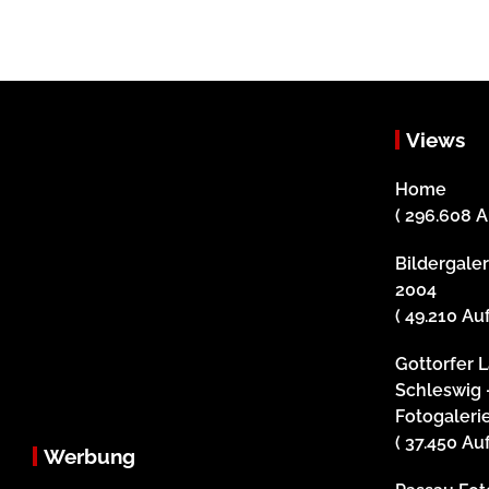
Views
Home
( 296.608 A
Bildergale
2004
( 49.210 Au
Gottorfer 
Schleswig 
Fotogaleri
( 37.450 Au
Werbung