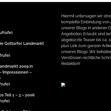
Hiermit untersagen wir stre
komplette Einbindung von A
unserer Blogs in anderen O
ufrufe)
Angeboten. Erlaubt sind led
abgekürzte Teaser bis ca. 
rie Gottorfer Landmarkt
plus Link zum ganzen Artike
unseren Blogs. Wir behalte
frufe)
Verstössen rechtliche Schrit
Redaktion!
Landmarkt 2009 in
– Impressionen –
e
frufe)
s Teil 1 – 3 – 2006
frufe)