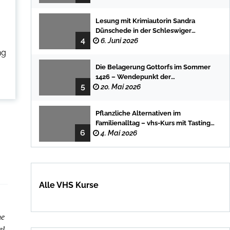
Lesung mit Krimiautorin Sandra
Dünschede in der Schleswiger
4
Stadtbücherei
6. Juni 2026
ng
Die Belagerung Gottorfs im Sommer
1426 – Wendepunkt der
5
Landesgeschichte
20. Mai 2026
Pflanzliche Alternativen im
Familienalltag – vhs-Kurs mit Tasting
6
und einfachen DIY-Rezepten
4. Mai 2026
Alle VHS Kurse
ne
l.