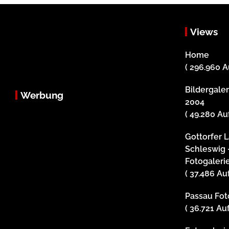
Views
Home
( 296.960 A
Bildergale
Werbung
2004
( 49.280 Au
Gottorfer 
Schleswig 
Fotogaleri
( 37.486 Au
Passau Foto
( 36.721 Au