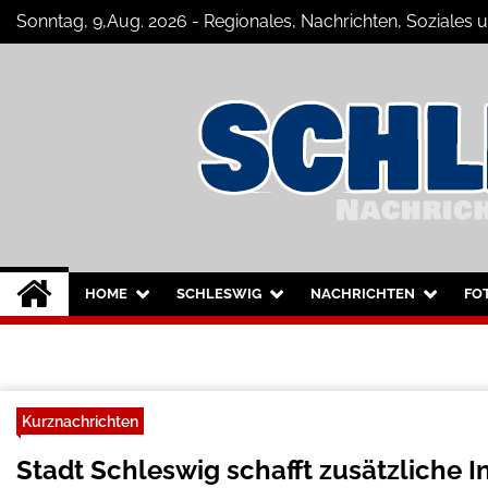
Skip
Sonntag, 9,Aug. 2026 - Regionales, Nachrichten, Soziale
to
content
Schleswig Szene
Neuigkeiten und Nachrichten aus Sc
HOME
SCHLESWIG
NACHRICHTEN
FO
Kurznachrichten
Stadt Schleswig schafft zusätzliche 