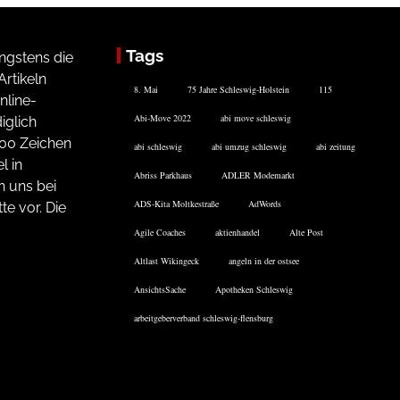
Tags
ngstens die
rtikeln
8. Mai
75 Jahre Schleswig-Holstein
115
nline-
Abi-Move 2022
abi move schleswig
iglich
200 Zeichen
abi schleswig
abi umzug schleswig
abi zeitung
l in
Abriss Parkhaus
ADLER Modemarkt
n uns bei
ADS-Kita Moltkestraße
AdWords
te vor. Die
Agile Coaches
aktienhandel
Alte Post
Altlast Wikingeck
angeln in der ostsee
AnsichtsSache
Apotheken Schleswig
arbeitgeberverband schleswig-flensburg