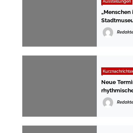
Ausstellungen
„Menschen i
Stadtmuse
Redakte
Kurznachrichte
Neue Termin
rhythmisch
Redakte