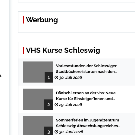
Werbung
VHS Kurse Schleswig
Vorlesestunden der Schleswiger
Stadtbücherei starten nach den
.
1
Sommerferien mit spannenden
30. Juli 2026
Geschichten
Dänisch lernen an der vhs: Neue
Kurse für Einsteiger*innen und
2
Fortgeschrittene
29. Juli 2026
Sommerferien im Jugendzentrum
Schleswig: Abwechslungsreiches
3
Programm für Kinder und Jugendliche
30. Juni 2026