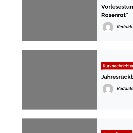
Vorlesestu
Rosenrot“
Redakte
Kurznachrichte
Jahresrückb
Redakte