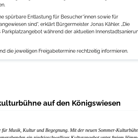
en.
 eine spürbare Entlastung für Besucher*innen sowie für
angewiesen sind“, erklärt Bürgermeister Jonas Kähler. „Die
s Parkplatzangebot während der aktuellen Innenstadtsanieru
d die jeweiligen Freigabetermine rechtzeitig informieren.
kulturbühne auf den Königswiesen
e für Musik, Kultur und Begegnung. Mit der neuen Sommer-Kulturbüh
ommerabenden ein niedrigschwelliges Kulturangebot unter freiem Himme