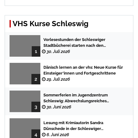
VHS Kurse Schleswig
Vorlesestunden der Schleswiger
Stadtbücherei starten nach den
1
Sommerferien mit spannenden
30. Juli 2026
Geschichten
Dänisch lernen an der vhs: Neue Kurse für
Einsteiger*innen und Fortgeschrittene
2
29. Juli 2026
Sommerferien im Jugendzentrum
Schleswig: Abwechslungsreiches
3
Programm für Kinder und Jugendliche
30. Juni 2026
Lesung mit Krimiautorin Sandra
Dünschede in der Schleswiger
4
Stadtbücherei
6. Juni 2026