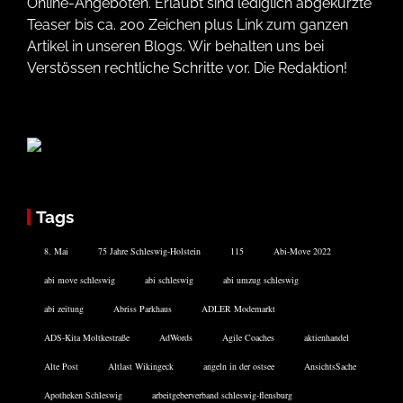
Online-Angeboten. Erlaubt sind lediglich abgekürzte
Teaser bis ca. 200 Zeichen plus Link zum ganzen
Artikel in unseren Blogs. Wir behalten uns bei
Verstössen rechtliche Schritte vor. Die Redaktion!
Tags
8. Mai
75 Jahre Schleswig-Holstein
115
Abi-Move 2022
abi move schleswig
abi schleswig
abi umzug schleswig
abi zeitung
Abriss Parkhaus
ADLER Modemarkt
ADS-Kita Moltkestraße
AdWords
Agile Coaches
aktienhandel
Alte Post
Altlast Wikingeck
angeln in der ostsee
AnsichtsSache
Apotheken Schleswig
arbeitgeberverband schleswig-flensburg