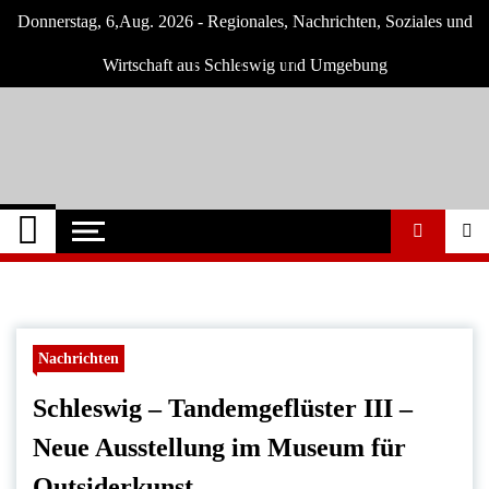
Skip
Donnerstag, 6,Aug. 2026 - Regionales, Nachrichten, Soziales und
to
content
Wirtschaft aus Schleswig und Umgebung
Schleswig Szene
Neuigkeiten und Nachrichten aus Schleswig
und Umgebung
Nachrichten
Schleswig – Tandemgeflüster III –
Neue Ausstellung im Museum für
Outsiderkunst