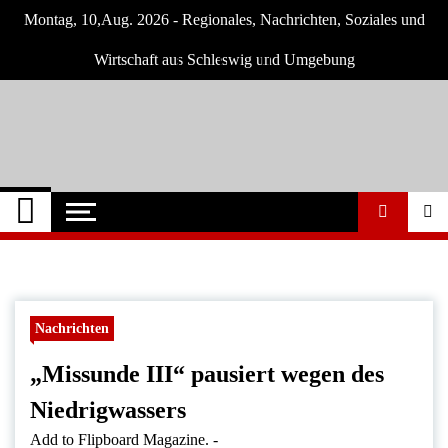
Skip
Montag, 10,Aug. 2026 - Regionales, Nachrichten, Soziales und
to
content
Wirtschaft aus Schleswig und Umgebung
Schleswig Szene
Neuigkeiten und Nachrichten aus Schleswig
und Umgebung
Nachrichten
„Missunde III“ pausiert wegen des
Niedrigwassers
Add to Flipboard Magazine.
-