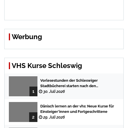
Werbung
VHS Kurse Schleswig
Vorlesestunden der Schleswiger
Stadtbücherei starten nach den
1
Sommerferien mit spannenden
30. Juli 2026
Geschichten
Dänisch lernen an der vhs: Neue Kurse für
Einsteiger*innen und Fortgeschrittene
2
29. Juli 2026