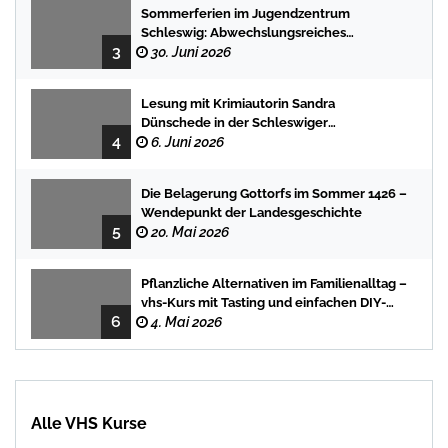
Sommerferien im Jugendzentrum
Schleswig: Abwechslungsreiches
3
Programm für Kinder und Jugendliche
30. Juni 2026
Lesung mit Krimiautorin Sandra
Dünschede in der Schleswiger
4
Stadtbücherei
6. Juni 2026
Die Belagerung Gottorfs im Sommer 1426 –
Wendepunkt der Landesgeschichte
5
20. Mai 2026
Pflanzliche Alternativen im Familienalltag –
vhs-Kurs mit Tasting und einfachen DIY-
6
Rezepten
4. Mai 2026
Alle VHS Kurse