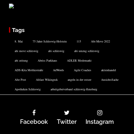
Tags
8. Mai
75 Jahre Schleswig-Holstein
115
Abi-Move 2022
abi move schleswig
abi schleswig
abi umzug schleswig
abi zeitung
Abriss Parkhaus
ADLER Modemarkt
ADS-Kita Moltkestraße
AdWords
Agile Coaches
aktienhandel
Alte Post
Altlast Wikingeck
angeln in der ostsee
AnsichtsSache
Apotheken Schleswig
arbeitgeberverband schleswig-flensburg
Facebook
Twitter
Instagram