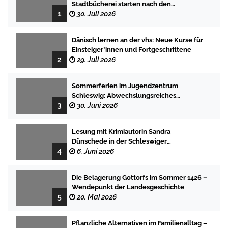
Stadtbücherei starten nach den
1
Sommerferien mit spannenden
30. Juli 2026
Geschichten
Dänisch lernen an der vhs: Neue Kurse für
Einsteiger*innen und Fortgeschrittene
2
29. Juli 2026
Sommerferien im Jugendzentrum
Schleswig: Abwechslungsreiches
3
Programm für Kinder und Jugendliche
30. Juni 2026
Lesung mit Krimiautorin Sandra
Dünschede in der Schleswiger
4
Stadtbücherei
6. Juni 2026
Die Belagerung Gottorfs im Sommer 1426 –
Wendepunkt der Landesgeschichte
5
20. Mai 2026
Pflanzliche Alternativen im Familienalltag –