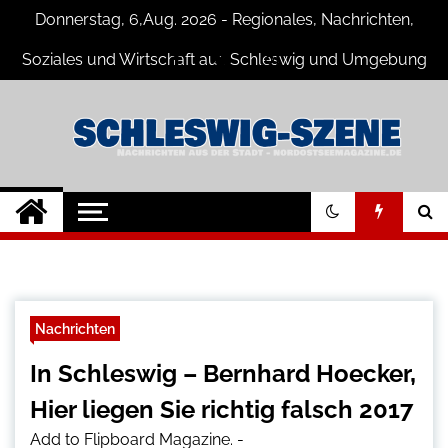
Skip
Donnerstag, 6,Aug. 2026 - Regionales, Nachrichten,
to
content
Soziales und Wirtschaft aus Schleswig und Umgebung
Schleswig Szene
Neuigkeiten und Nachrichten aus
Schleswig und Umgebung
Nachrichten
In Schleswig – Bernhard Hoecker‚
Hier liegen Sie richtig falsch 2017
Add to Flipboard Magazine.
-