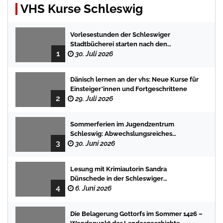
VHS Kurse Schleswig
Vorlesestunden der Schleswiger
Stadtbücherei starten nach den
1
Sommerferien mit spannenden
30. Juli 2026
Geschichten
Dänisch lernen an der vhs: Neue Kurse für
Einsteiger*innen und Fortgeschrittene
2
29. Juli 2026
Sommerferien im Jugendzentrum
Schleswig: Abwechslungsreiches
3
Programm für Kinder und Jugendliche
30. Juni 2026
Lesung mit Krimiautorin Sandra
Dünschede in der Schleswiger
4
Stadtbücherei
6. Juni 2026
Die Belagerung Gottorfs im Sommer 1426 –