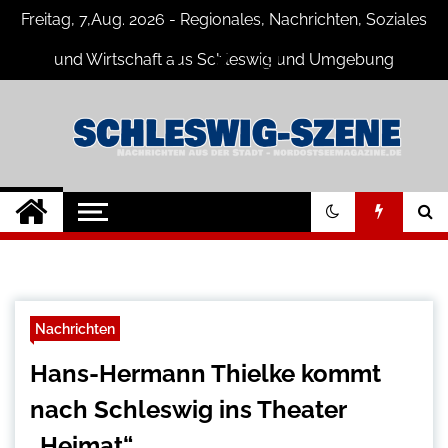
Skip
Freitag, 7,Aug. 2026 - Regionales, Nachrichten, Soziales
to
content
und Wirtschaft aus Schleswig und Umgebung
Schleswig Szene
Neuigkeiten und Nachrichten aus
Schleswig und Umgebung
Nachrichten
Hans-Hermann Thielke kommt
nach Schleswig ins Theater
„Heimat“