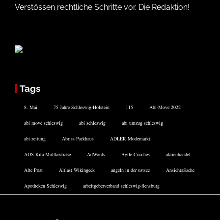
Verstössen rechtliche Schritte vor. Die Redaktion!
Tags
8. Mai
75 Jahre Schleswig-Holstein
115
Abi-Move 2022
abi move schleswig
abi schleswig
abi umzug schleswig
abi zeitung
Abriss Parkhaus
ADLER Modemarkt
ADS-Kita Moltkestraße
AdWords
Agile Coaches
aktienhandel
Alte Post
Altlast Wikingeck
angeln in der ostsee
AnsichtsSache
Apotheken Schleswig
arbeitgeberverband schleswig-flensburg