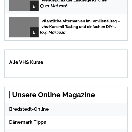
Wendepunkt der Landesgeschichte
5
20. Mai 2026
Pflanzliche Alternativen im Familienalltag –
vhs-Kurs mit Tasting und einfachen DIY-
6
Rezepten
4. Mai 2026
Alle VHS Kurse
Unsere Online Magazine
Bredstedt-Online
Dänemark Tipps