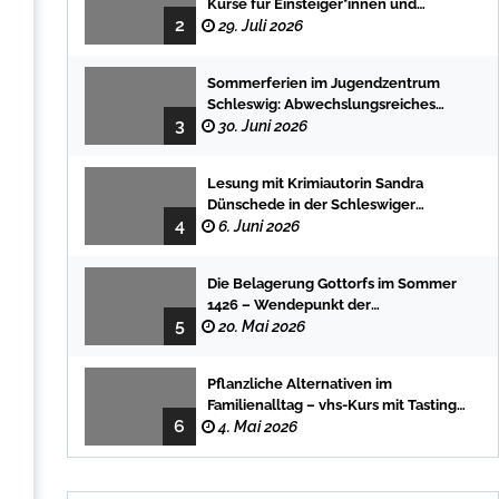
Kurse für Einsteiger*innen und
2
Fortgeschrittene
29. Juli 2026
Sommerferien im Jugendzentrum
Schleswig: Abwechslungsreiches
3
Programm für Kinder und Jugendliche
30. Juni 2026
Lesung mit Krimiautorin Sandra
Dünschede in der Schleswiger
4
Stadtbücherei
6. Juni 2026
Die Belagerung Gottorfs im Sommer
1426 – Wendepunkt der
5
Landesgeschichte
20. Mai 2026
Pflanzliche Alternativen im
Familienalltag – vhs-Kurs mit Tasting
6
und einfachen DIY-Rezepten
4. Mai 2026