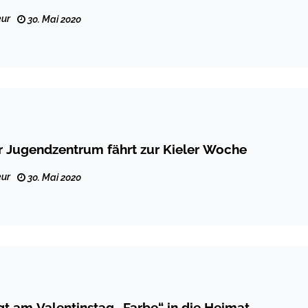
ur
30. Mai 2020
 Jugendzentrum fährt zur Kieler Woche
ur
30. Mai 2020
t am Valentinstag „Farbe“ in die Heimat