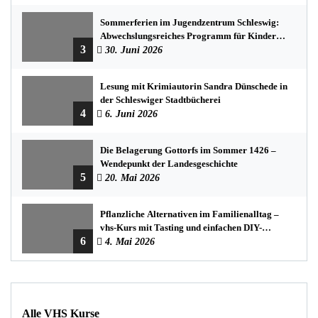
Sommerferien im Jugendzentrum Schleswig:
Abwechslungsreiches Programm für Kinder
3
und Jugendliche
30. Juni 2026
Lesung mit Krimiautorin Sandra Dünschede in
der Schleswiger Stadtbücherei
4
6. Juni 2026
Die Belagerung Gottorfs im Sommer 1426 –
Wendepunkt der Landesgeschichte
5
20. Mai 2026
Pflanzliche Alternativen im Familienalltag –
vhs-Kurs mit Tasting und einfachen DIY-
6
Rezepten
4. Mai 2026
Alle VHS Kurse