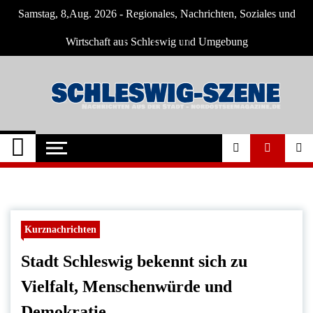
Skip
Samstag, 8,Aug. 2026 - Regionales, Nachrichten, Soziales und
to
content
Wirtschaft aus Schleswig und Umgebung
Schleswig Szene
Neuigkeiten und Nachrichten aus Schleswig
und Umgebung
Kurznachrichten
Stadt Schleswig bekennt sich zu
Vielfalt, Menschenwürde und
Demokratie