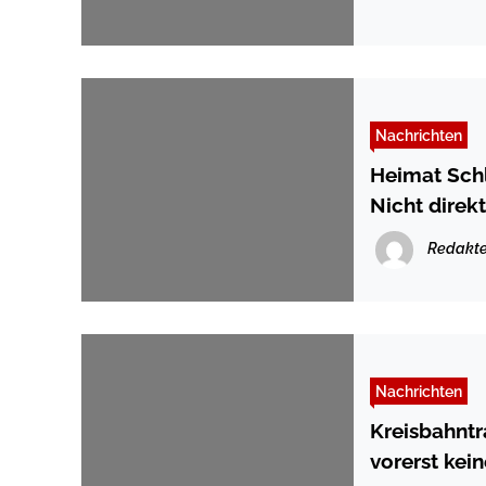
Nachrichten
Heimat Sch
Nicht direkt
Redakte
Nachrichten
Kreisbahnt
vorerst kei