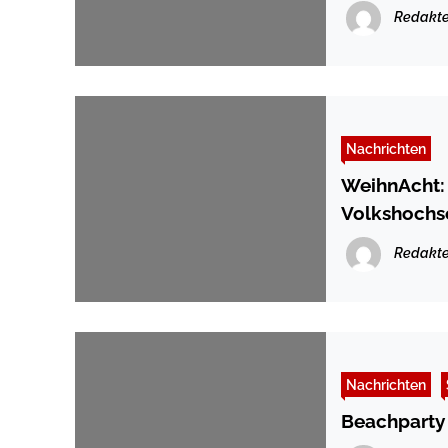
Redakte
Nachrichten
WeihnAcht: 
Volkshochs
Redakte
Nachrichten
Beachparty