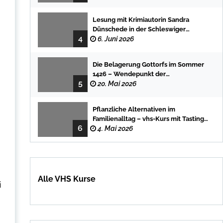
Lesung mit Krimiautorin Sandra
Dünschede in der Schleswiger
4
Stadtbücherei
6. Juni 2026
Die Belagerung Gottorfs im Sommer
1426 – Wendepunkt der
5
Landesgeschichte
20. Mai 2026
Pflanzliche Alternativen im
Familienalltag – vhs-Kurs mit Tasting
6
und einfachen DIY-Rezepten
4. Mai 2026
Alle VHS Kurse
i