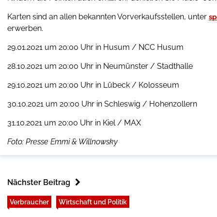
Karten sind an allen bekannten Vorverkaufsstellen, unter
sp
erwerben.
2
9
.
01
.20
21
um 20:00 Uhr in
Husum
/
NCC Husum
28.10
.2021
um 20:00 Uhr in
N
eumünster
/
Stadthalle
29
.10
.2021
um 20:00 Uhr in Lübeck
/
Kolosseum
30
.1
0
.2021
u
m 20:00
Uhr in Schleswig / Hohenzollern
31
.10.2021
um 20:00 Uhr in Kiel
/ MAX
Foto: Presse Emmi & Willnowsky
Nächster Beitrag
Verbraucher
Wirtschaft und Politik