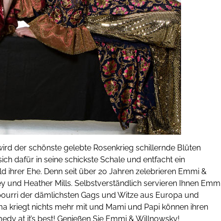
rd der schönste gelebte Rosenkrieg schillernde Blüten
ch dafür in seine schickste Schale und entfacht ein
d ihrer Ehe. Denn seit über 20 Jahren zelebrieren Emmi &
y und Heather Mills. Selbstverständlich servieren Ihnen Emm
tpourri der dämlichsten Gags und Witze aus Europa und
Oma kriegt nichts mehr mit und Mami und Papi können ihren
edy at it’s best! Genießen Sie Emmi & Willnowsky!