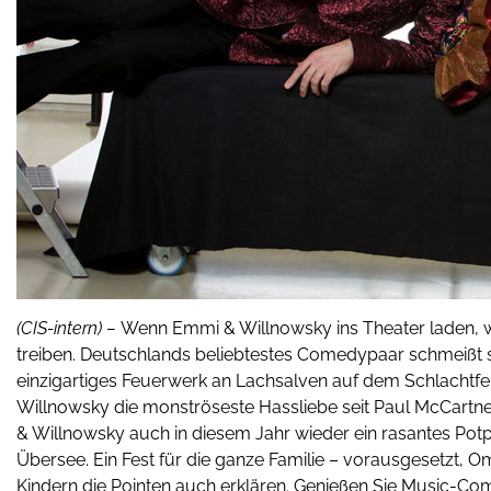
(CIS-intern) –
Wenn Emmi & Willnowsky ins Theater laden, wi
treiben. Deutschlands beliebtestes Comedypaar schmeißt si
einzigartiges Feuerwerk an Lachsalven auf dem Schlachtfel
Willnowsky die monströseste Hassliebe seit Paul McCartne
& Willnowsky auch in diesem Jahr wieder ein rasantes Po
Übersee. Ein Fest für die ganze Familie – vorausgesetzt, 
Kindern die Pointen auch erklären. Genießen Sie Music-Com