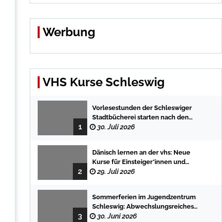
Werbung
VHS Kurse Schleswig
Vorlesestunden der Schleswiger
Stadtbücherei starten nach den
1
Sommerferien mit spannenden
30. Juli 2026
Geschichten
Dänisch lernen an der vhs: Neue
Kurse für Einsteiger*innen und
2
Fortgeschrittene
29. Juli 2026
Sommerferien im Jugendzentrum
Schleswig: Abwechslungsreiches
3
Programm für Kinder und Jugendliche
30. Juni 2026