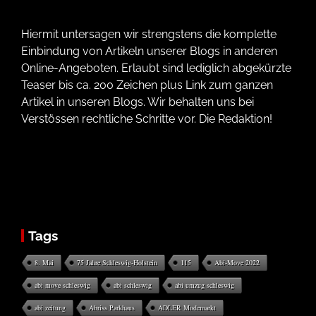
Hiermit untersagen wir strengstens die komplette
Einbindung von Artikeln unserer Blogs in anderen
Online-Angeboten. Erlaubt sind lediglich abgekürzte
Teaser bis ca. 200 Zeichen plus Link zum ganzen
Artikel in unseren Blogs. Wir behalten uns bei
Verstössen rechtliche Schritte vor. Die Redaktion!
Tags
8. Mai
75 Jahre Schleswig-Holstein
115
Abi-Move 2022
abi move schleswig
abi schleswig
abi umzug schleswig
abi zeitung
Abriss Parkhaus
ADLER Modemarkt