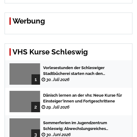
Werbung
VHS Kurse Schleswig
Vorlesestunden der Schleswiger
Stadtbücherei starten nach den
1
Sommerferien mit spannenden
30. Juli 2026
Geschichten
Dänisch lernen an der vhs: Neue Kurse für
Einsteiger*innen und Fortgeschrittene
2
29. Juli 2026
Sommerferien im Jugendzentrum
Schleswig: Abwechslungsreiches
3
Programm für Kinder und Jugendliche
30. Juni 2026