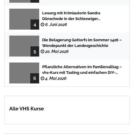
Lesung mit Krimiautorin Sandra
Dünschede in der Schleswiger
4
Stadtbücherei
6. Juni 2026
Die Belagerung Gottorfs im Sommer 1426 –
Wendepunkt der Landesgeschichte
5
20. Mai 2026
Pflanzliche Alternativen im Familienalltag –
vhs-Kurs mit Tasting und einfachen DIY-
6
Rezepten
4. Mai 2026
Alle VHS Kurse