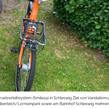
radverleihsystem (Smile24) in Schleswig Ziel von Vandalismu
Kälberteich/Lornsenpark sowie am Bahnhof Schleswig mehrer