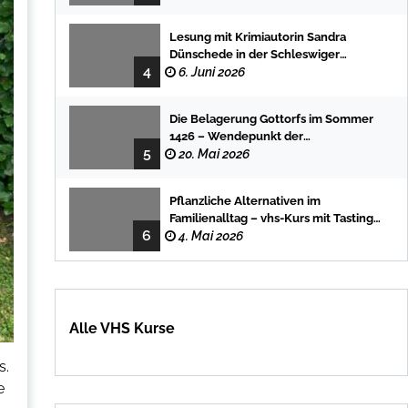
Lesung mit Krimiautorin Sandra
Dünschede in der Schleswiger
4
Stadtbücherei
6. Juni 2026
Die Belagerung Gottorfs im Sommer
1426 – Wendepunkt der
5
Landesgeschichte
20. Mai 2026
Pflanzliche Alternativen im
Familienalltag – vhs-Kurs mit Tasting
6
und einfachen DIY-Rezepten
4. Mai 2026
Alle VHS Kurse
s.
e