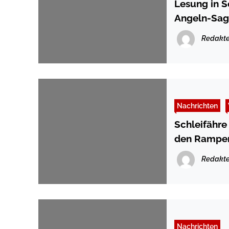
Lesung in S
Angeln-Sag
Redakte
Nachrichten
Schleifähre Missund
den Rampe
Redakte
Nachrichten