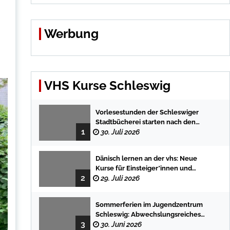
Werbung
VHS Kurse Schleswig
Vorlesestunden der Schleswiger
Stadtbücherei starten nach den
1
Sommerferien mit spannenden
30. Juli 2026
Geschichten
Dänisch lernen an der vhs: Neue
Kurse für Einsteiger*innen und
2
Fortgeschrittene
29. Juli 2026
Sommerferien im Jugendzentrum
Schleswig: Abwechslungsreiches
3
Programm für Kinder und Jugendliche
30. Juni 2026