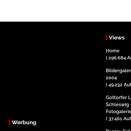
Views
Home
( 296.684 A
Bildergale
2004
( 49.232 Au
Gottorfer 
Schleswig 
Fotogaleri
( 37.461 Au
Werbung