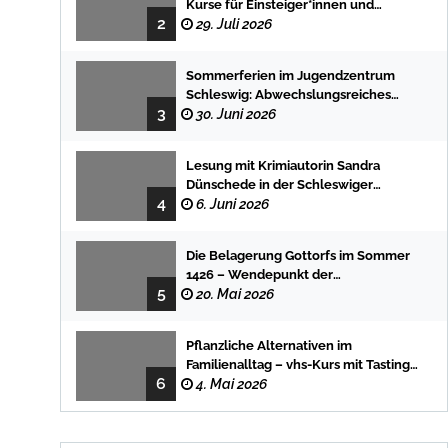
Kurse für Einsteiger*innen und
2
Fortgeschrittene
29. Juli 2026
Sommerferien im Jugendzentrum
Schleswig: Abwechslungsreiches
3
Programm für Kinder und Jugendliche
30. Juni 2026
Lesung mit Krimiautorin Sandra
Dünschede in der Schleswiger
4
Stadtbücherei
6. Juni 2026
Die Belagerung Gottorfs im Sommer
1426 – Wendepunkt der
5
Landesgeschichte
20. Mai 2026
Pflanzliche Alternativen im
Familienalltag – vhs-Kurs mit Tasting
6
und einfachen DIY-Rezepten
4. Mai 2026