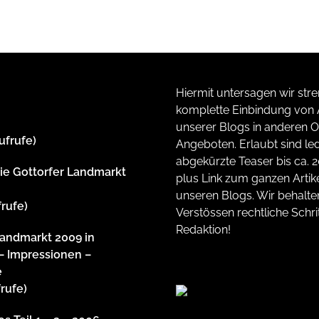
Hiermit untersagen wir stre
komplette Einbindung von A
unserer Blogs in anderen O
ufrufe)
Angeboten. Erlaubt sind led
abgekürzte Teaser bis ca. 
rie Gottorfer Landmarkt
plus Link zum ganzen Artike
unseren Blogs. Wir behalte
frufe)
Verstössen rechtliche Schrit
Redaktion!
Landmarkt 2009 in
– Impressionen –
e
frufe)