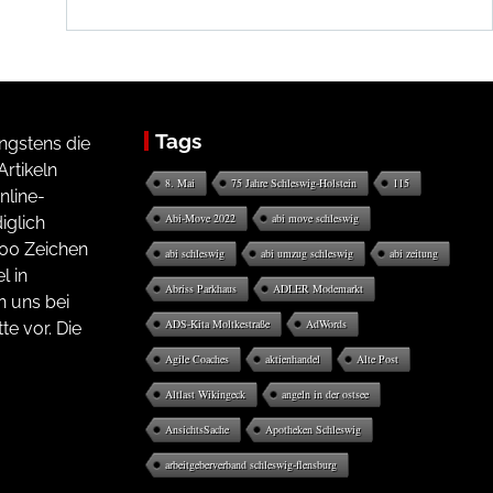
Tags
ngstens die
rtikeln
8. Mai
75 Jahre Schleswig-Holstein
115
nline-
Abi-Move 2022
abi move schleswig
iglich
200 Zeichen
abi schleswig
abi umzug schleswig
abi zeitung
l in
Abriss Parkhaus
ADLER Modemarkt
n uns bei
ADS-Kita Moltkestraße
AdWords
te vor. Die
Agile Coaches
aktienhandel
Alte Post
Altlast Wikingeck
angeln in der ostsee
AnsichtsSache
Apotheken Schleswig
arbeitgeberverband schleswig-flensburg