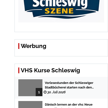
Werbung
VHS Kurse Schleswig
Vorlesestunden der Schleswiger
Stadtbücherei starten nach den
1
Sommerferien mit spannenden
30. Juli 2026
Geschichten
Dänisch lernen an der vhs: Neue