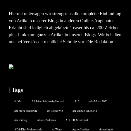
Hiermit untersagen wir strengstens die komplette Einbindung
von Artikeln unserer Blogs in anderen Online-Angeboten.
Erlaubt sind lediglich abgekürzte Teaser bis ca. 200 Zeichen
plus Link zum ganzen Artikel in unseren Blogs. Wir behalten
uns bei Verstössen rechtliche Schritte vor. Die Redaktion!
Tags
8. Mai
75 Jahre Schleswig-Holstein
115
Abi-Move 2022
abi move schleswig
abi schleswig
abi umzug schleswig
abi zeitung
Abriss Parkhaus
ADLER Modemarkt
ADS-Kita Moltkestraße
AdWords
Agile Coaches
aktienhandel