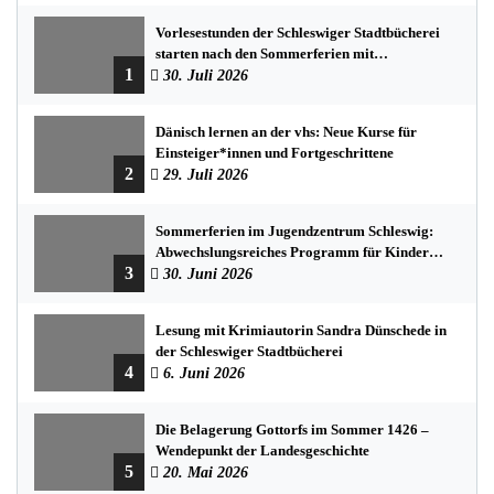
Vorlesestunden der Schleswiger Stadtbücherei
starten nach den Sommerferien mit
1
spannenden Geschichten
30. Juli 2026
Dänisch lernen an der vhs: Neue Kurse für
Einsteiger*innen und Fortgeschrittene
2
29. Juli 2026
Sommerferien im Jugendzentrum Schleswig:
Abwechslungsreiches Programm für Kinder
3
und Jugendliche
30. Juni 2026
Lesung mit Krimiautorin Sandra Dünschede in
der Schleswiger Stadtbücherei
4
6. Juni 2026
Die Belagerung Gottorfs im Sommer 1426 –
Wendepunkt der Landesgeschichte
5
20. Mai 2026