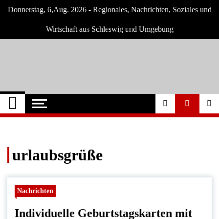
Skip
Donnerstag, 6,Aug. 2026 - Regionales, Nachrichten, Soziales und
to
content
Wirtschaft aus Schleswig und Umgebung
Schleswig Szene
Neuigkeiten und Nachrichten aus Schleswig
und Umgebung
urlaubsgrüße
Nachrichten
Individuelle Geburtstagskarten mit