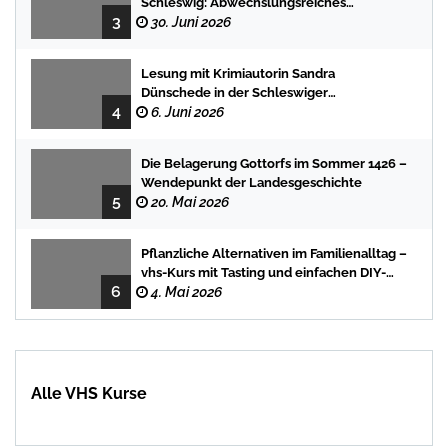
Schleswig: Abwechslungsreiches
3
Programm für Kinder und Jugendliche
30. Juni 2026
Lesung mit Krimiautorin Sandra
Dünschede in der Schleswiger
4
Stadtbücherei
6. Juni 2026
Die Belagerung Gottorfs im Sommer 1426 –
Wendepunkt der Landesgeschichte
5
20. Mai 2026
Pflanzliche Alternativen im Familienalltag –
vhs-Kurs mit Tasting und einfachen DIY-
6
Rezepten
4. Mai 2026
Alle VHS Kurse