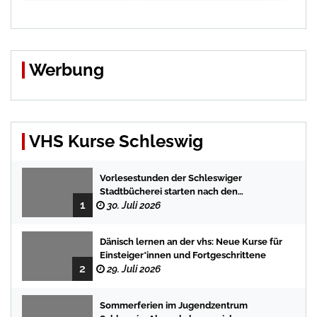
Werbung
VHS Kurse Schleswig
Vorlesestunden der Schleswiger
Stadtbücherei starten nach den
1
Sommerferien mit spannenden
30. Juli 2026
Geschichten
Dänisch lernen an der vhs: Neue Kurse für
Einsteiger*innen und Fortgeschrittene
2
29. Juli 2026
Sommerferien im Jugendzentrum