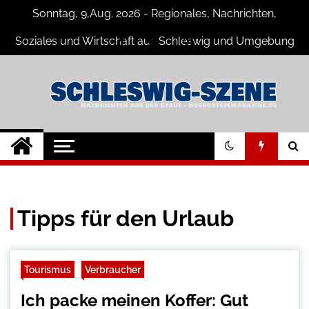
Skip
Sonntag, 9,Aug. 2026 - Regionales, Nachrichten,
to
content
Soziales und Wirtschaft aus Schleswig und Umgebung
Schleswig Szene
Neuigkeiten und Nachrichten aus
Schleswig und Umgebung
Tipps für den Urlaub
Tourismus
Verbraucher
Ich packe meinen Koffer: Gut