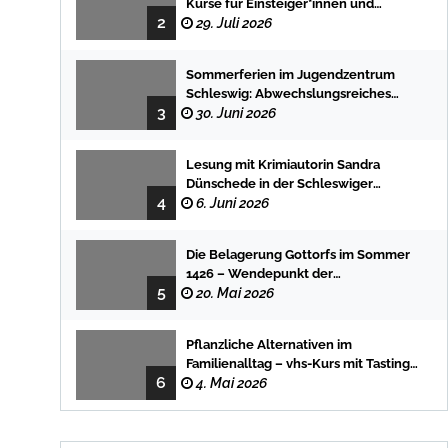
Kurse für Einsteiger*innen und
2
Fortgeschrittene
29. Juli 2026
Sommerferien im Jugendzentrum
Schleswig: Abwechslungsreiches
3
Programm für Kinder und Jugendliche
30. Juni 2026
Lesung mit Krimiautorin Sandra
Dünschede in der Schleswiger
4
Stadtbücherei
6. Juni 2026
Die Belagerung Gottorfs im Sommer
1426 – Wendepunkt der
5
Landesgeschichte
20. Mai 2026
Pflanzliche Alternativen im
Familienalltag – vhs-Kurs mit Tasting
6
und einfachen DIY-Rezepten
4. Mai 2026