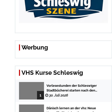
Werbung
VHS Kurse Schleswig
Vorlesestunden der Schleswiger
Stadtbücherei starten nach den
1
Sommerferien mit spannenden
30. Juli 2026
Geschichten
Dänisch lernen an der vhs: Neue