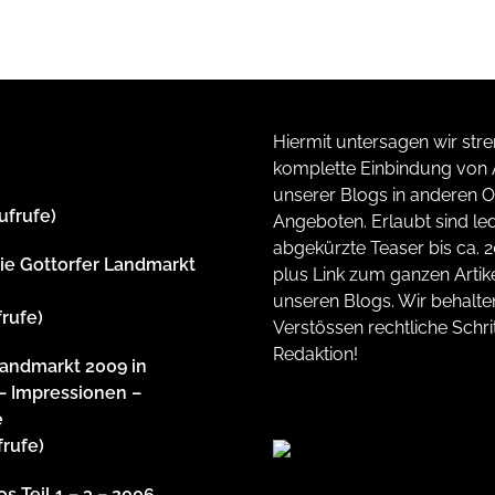
Hiermit untersagen wir stre
komplette Einbindung von A
unserer Blogs in anderen O
ufrufe)
Angeboten. Erlaubt sind led
abgekürzte Teaser bis ca. 
rie Gottorfer Landmarkt
plus Link zum ganzen Artike
unseren Blogs. Wir behalte
frufe)
Verstössen rechtliche Schrit
Redaktion!
Landmarkt 2009 in
– Impressionen –
e
frufe)
s Teil 1 – 3 – 2006