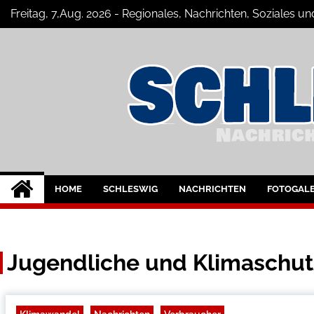
Skip
Freitag, 7,Aug. 2026 - Regionales, Nachrichten, Soziales
to
content
Schleswig Szene
Neuigkeiten und Nachrichten aus Sc
HOME
SCHLESWIG
NACHRICHTEN
FOTOGALE
Jugendliche und Klimaschut