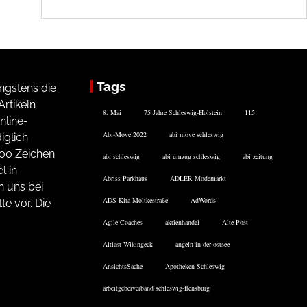
Tags
ngstens die
rtikeln
8. Mai
75 Jahre Schleswig-Holstein
115
nline-
Abi-Move 2022
abi move schleswig
iglich
200 Zeichen
abi schleswig
abi umzug schleswig
abi zeitung
l in
Abriss Parkhaus
ADLER Modemarkt
n uns bei
ADS-Kita Moltkestraße
AdWords
te vor. Die
Agile Coaches
aktienhandel
Alte Post
Altlast Wikingeck
angeln in der ostsee
AnsichtsSache
Apotheken Schleswig
arbeitgeberverband schleswig-flensburg