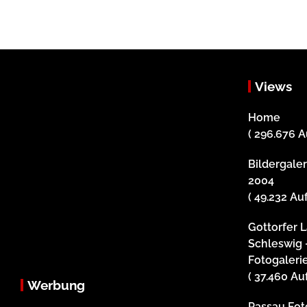
Views
Home
( 296.676 A
Bildergale
2004
( 49.232 Au
Gottorfer 
Schleswig 
Fotogaleri
( 37.460 Au
Werbung
Passau Foto