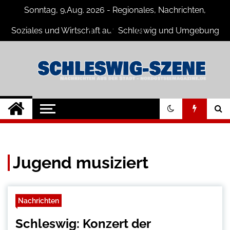
Skip
Sonntag, 9,Aug. 2026 - Regionales, Nachrichten,
to
content
Soziales und Wirtschaft aus Schleswig und Umgebung
Schleswig Szene
Neuigkeiten und Nachrichten aus
Schleswig und Umgebung
Jugend musiziert
Nachrichten
Schleswig: Konzert der