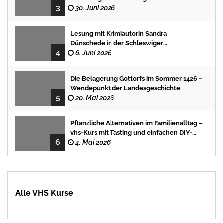
3
Programm für Kinder und Jugendliche
30. Juni 2026
Lesung mit Krimiautorin Sandra
Dünschede in der Schleswiger
4
Stadtbücherei
6. Juni 2026
Die Belagerung Gottorfs im Sommer 1426 –
Wendepunkt der Landesgeschichte
5
20. Mai 2026
Pflanzliche Alternativen im Familienalltag –
vhs-Kurs mit Tasting und einfachen DIY-
6
Rezepten
4. Mai 2026
Alle VHS Kurse