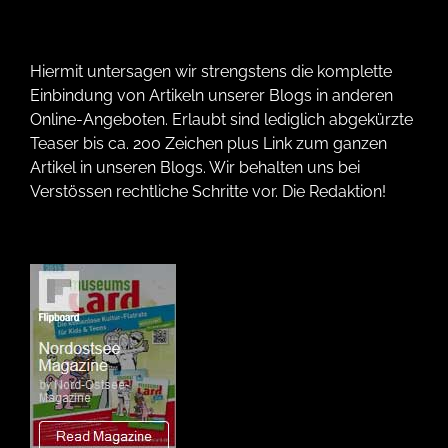
Hiermit untersagen wir strengstens die komplette
Einbindung von Artikeln unserer Blogs in anderen
Online-Angeboten. Erlaubt sind lediglich abgekürzte
Teaser bis ca. 200 Zeichen plus Link zum ganzen
Artikel in unseren Blogs. Wir behalten uns bei
Verstössen rechtliche Schritte vor. Die Redaktion!
Wir verwenden Technologien wie Cookies, um Geräteinformationen zu
speichern und/oder darauf zuzugreifen. Wir tun dies, um das Browsing-
Erlebnis zu verbessern und um (nicht) personalisierte Werbung
anzuzeigen. Wenn du nicht zustimmst oder die Zustimmung widerrufst,
kann dies bestimmte Merkmale und Funktionen beeinträchtigen.
Nur funktionale Cookies
Immer aktiv