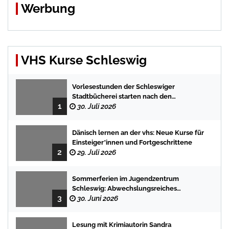
Werbung
VHS Kurse Schleswig
Vorlesestunden der Schleswiger
Stadtbücherei starten nach den
1
Sommerferien mit spannenden
30. Juli 2026
Geschichten
Dänisch lernen an der vhs: Neue Kurse für
Einsteiger*innen und Fortgeschrittene
2
29. Juli 2026
Sommerferien im Jugendzentrum
Schleswig: Abwechslungsreiches
3
Programm für Kinder und Jugendliche
30. Juni 2026
Lesung mit Krimiautorin Sandra