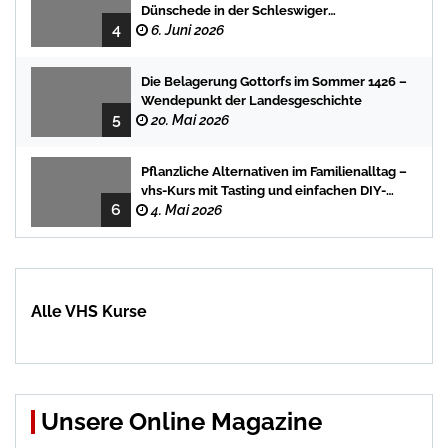
Dünschede in der Schleswiger
4
Stadtbücherei
6. Juni 2026
Die Belagerung Gottorfs im Sommer 1426 –
Wendepunkt der Landesgeschichte
5
20. Mai 2026
Pflanzliche Alternativen im Familienalltag –
vhs-Kurs mit Tasting und einfachen DIY-
6
Rezepten
4. Mai 2026
Alle VHS Kurse
Unsere Online Magazine