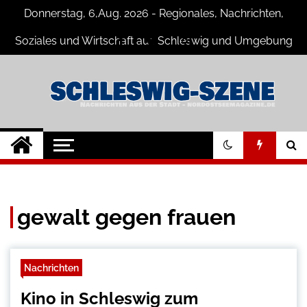
Skip
Donnerstag, 6,Aug. 2026 - Regionales, Nachrichten,
to
content
Soziales und Wirtschaft aus Schleswig und Umgebung
Schleswig Szene
Neuigkeiten und Nachrichten aus
Schleswig und Umgebung
gewalt gegen frauen
Nachrichten
Kino in Schleswig zum