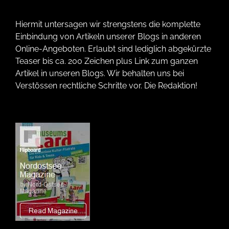
Hiermit untersagen wir strengstens die komplette
Einbindung von Artikeln unserer Blogs in anderen
Online-Angeboten. Erlaubt sind lediglich abgekürzte
Teaser bis ca. 200 Zeichen plus Link zum ganzen
Artikel in unseren Blogs. Wir behalten uns bei
Verstössen rechtliche Schritte vor. Die Redaktion!
Wir verwenden Technologien wie Cookies, um Geräteinformationen zu
speichern und/oder darauf zuzugreifen. Wir tun dies, um das Browsing-
Erlebnis zu verbessern und um (nicht) personalisierte Werbung
anzuzeigen. Wenn du nicht zustimmst oder die Zustimmung widerrufst,
kann dies bestimmte Merkmale und Funktionen beeinträchtigen.
Nur funktionale Cookies
Immer aktiv