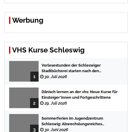
Werbung
VHS Kurse Schleswig
Vorlesestunden der Schleswiger
Stadtbücherei starten nach den
1
Sommerferien mit spannenden
30. Juli 2026
Geschichten
Dänisch lernen an der vhs: Neue Kurse für
Einsteiger*innen und Fortgeschrittene
2
29. Juli 2026
Sommerferien im Jugendzentrum
Schleswig: Abwechslungsreiches
3
Programm für Kinder und Jugendliche
30. Juni 2026