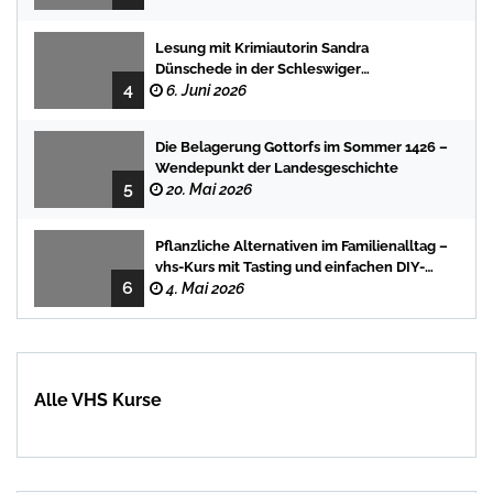
Lesung mit Krimiautorin Sandra
Dünschede in der Schleswiger
4
Stadtbücherei
6. Juni 2026
Die Belagerung Gottorfs im Sommer 1426 –
Wendepunkt der Landesgeschichte
5
20. Mai 2026
Pflanzliche Alternativen im Familienalltag –
vhs-Kurs mit Tasting und einfachen DIY-
6
Rezepten
4. Mai 2026
Alle VHS Kurse