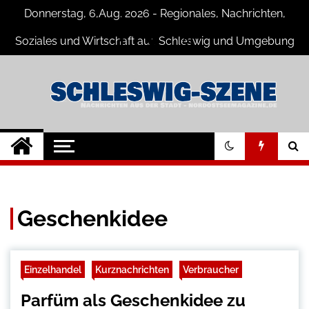
Skip
Donnerstag, 6,Aug. 2026 - Regionales, Nachrichten,
to
content
Soziales und Wirtschaft aus Schleswig und Umgebung
Schleswig Szene
Neuigkeiten und Nachrichten aus
Schleswig und Umgebung
Geschenkidee
Einzelhandel
Kurznachrichten
Verbraucher
Parfüm als Geschenkidee zu