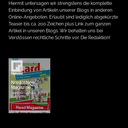
Hiermit untersagen wir strengstens die komplette
Einbindung von Artikeln unserer Blogs in anderen
Online-Angeboten. Erlaubt sind lediglich abgekürzte
Teaser bis ca. 200 Zeichen plus Link zum ganzen
Artikel in unseren Blogs. Wir behalten uns bei
Verstössen rechtliche Schritte vor. Die Redaktion!
Wir verwenden Technologien wie Cookies, um Geräteinformationen zu
speichern und/oder darauf zuzugreifen. Wir tun dies, um das Browsing-
Erlebnis zu verbessern und um (nicht) personalisierte Werbung
anzuzeigen. Wenn du nicht zustimmst oder die Zustimmung widerrufst,
kann dies bestimmte Merkmale und Funktionen beeinträchtigen.
Nur funktionale Cookies
Immer aktiv
Vorlieben
Vorlieb