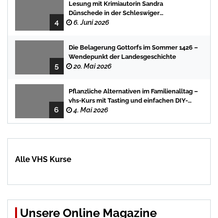
Lesung mit Krimiautorin Sandra
Dünschede in der Schleswiger
4
Stadtbücherei
6. Juni 2026
Die Belagerung Gottorfs im Sommer 1426 –
Wendepunkt der Landesgeschichte
5
20. Mai 2026
Pflanzliche Alternativen im Familienalltag –
vhs-Kurs mit Tasting und einfachen DIY-
6
Rezepten
4. Mai 2026
Alle VHS Kurse
Unsere Online Magazine