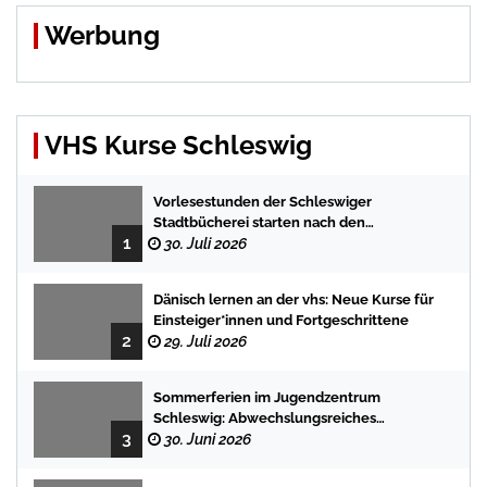
Werbung
VHS Kurse Schleswig
Vorlesestunden der Schleswiger
Stadtbücherei starten nach den
1
Sommerferien mit spannenden
30. Juli 2026
Geschichten
Dänisch lernen an der vhs: Neue Kurse für
Einsteiger*innen und Fortgeschrittene
2
29. Juli 2026
Sommerferien im Jugendzentrum
Schleswig: Abwechslungsreiches
3
Programm für Kinder und Jugendliche
30. Juni 2026