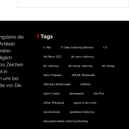
Tags
ngstens die
rtikeln
8. Mai
75 Jahre Schleswig-Holstein
115
nline-
Abi-Move 2022
abi move schleswig
iglich
200 Zeichen
abi schleswig
abi umzug schleswig
abi zeitung
l in
Abriss Parkhaus
ADLER Modemarkt
n uns bei
ADS-Kita Moltkestraße
AdWords
te vor. Die
Agile Coaches
aktienhandel
Alte Post
Altlast Wikingeck
angeln in der ostsee
AnsichtsSache
Apotheken Schleswig
arbeitgeberverband schleswig-flensburg