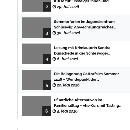
Kurse für Einsteiger*innen und
2
Fortgeschrittene
29. Juli 2026
Sommerferien im Jugendzentrum
Schleswig: Abwechslungsreiches
3
Programm für Kinder und Jugendliche
30. Juni 2026
Lesung mit Krimiautorin Sandra
Dünschede in der Schleswiger
4
Stadtbücherei
6. Juni 2026
Die Belagerung Gottorfs im Sommer
1426 – Wendepunkt der
5
Landesgeschichte
20. Mai 2026
Pflanzliche Alternativen im
Familienalltag – vhs-Kurs mit Tasting
6
und einfachen DIY-Rezepten
4. Mai 2026