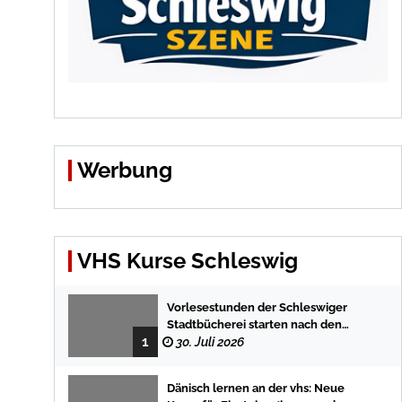
Werbung
VHS Kurse Schleswig
Vorlesestunden der Schleswiger
Stadtbücherei starten nach den
1
Sommerferien mit spannenden
30. Juli 2026
Geschichten
Dänisch lernen an der vhs: Neue