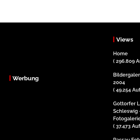
Views
Home
( 296.809 A
Bildergale
Werbung
2004
( 49.254 Au
Gottorfer 
Schleswig 
Fotogaleri
( 37.473 Au
Passau Foto