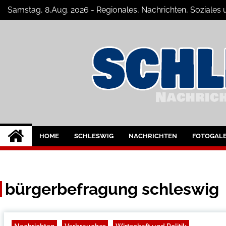
Skip
Samstag, 8,Aug. 2026 - Regionales, Nachrichten, Soziale
to
content
Schleswig Szene
Neuigkeiten und Nachrichten aus Sc
HOME
SCHLESWIG
NACHRICHTEN
FOTOGALE
bürgerbefragung schleswig