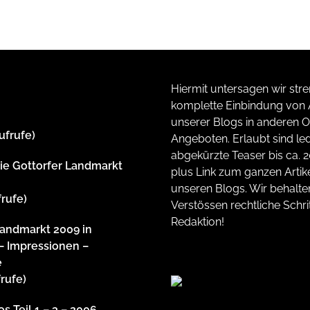
Hiermit untersagen wir stre
komplette Einbindung von A
unserer Blogs in anderen O
ufrufe)
Angeboten. Erlaubt sind led
abgekürzte Teaser bis ca. 
rie Gottorfer Landmarkt
plus Link zum ganzen Artike
unseren Blogs. Wir behalte
frufe)
Verstössen rechtliche Schrit
Redaktion!
Landmarkt 2009 in
– Impressionen –
e
frufe)
s Teil 1 – 3 – 2006