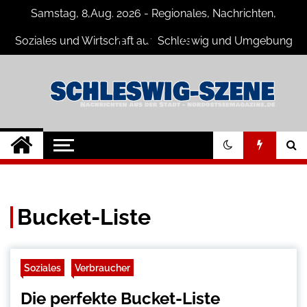
Skip
Samstag, 8,Aug. 2026 - Regionales, Nachrichten,
to
content
Soziales und Wirtschaft aus Schleswig und Umgebung
Schleswig Szene
Neuigkeiten und Nachrichten aus
Schleswig und Umgebung
Bucket-Liste
Soziales
Verbraucher
Die perfekte Bucket-Liste