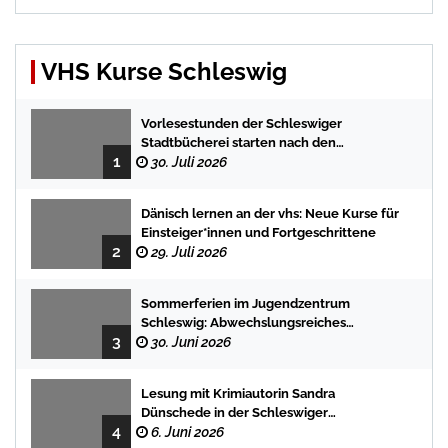
VHS Kurse Schleswig
Vorlesestunden der Schleswiger
Stadtbücherei starten nach den
1
Sommerferien mit spannenden
30. Juli 2026
Geschichten
Dänisch lernen an der vhs: Neue Kurse für
Einsteiger*innen und Fortgeschrittene
2
29. Juli 2026
Sommerferien im Jugendzentrum
Schleswig: Abwechslungsreiches
3
Programm für Kinder und Jugendliche
30. Juni 2026
Lesung mit Krimiautorin Sandra
Dünschede in der Schleswiger
4
Stadtbücherei
6. Juni 2026